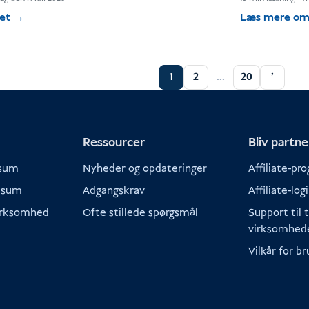
det
→
Læs mere om
1
2
...
20
'
Ressourcer
Bliv partn
isum
Nyheder og opdateringer
Affiliate-pr
visum
Adgangskrav
Affiliate-log
virksomhed
Ofte stillede spørgsmål
Support til 
virksomhed
Vilkår for br