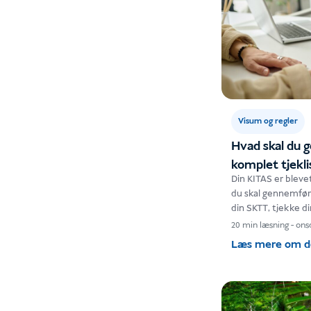
Visum og regler
Hvad skal du g
komplet tjekli
Din KITAS er blevet
du skal gennemføre
din SKTT, tjekke d
og…
20 min læsning
-
onsd
Læs mere om 