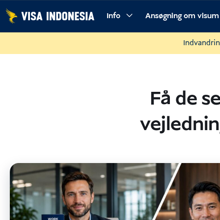
Spring
Info
Ansøgning om visum
til
indhold
Indvandrin
Få de s
vejlednin