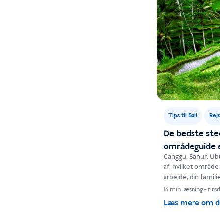
Tips til Bali
Rej
De bedste sted
områdeguide ef
Canggu, Sanur, Ubu
af, hvilket område 
arbejde, din famili
husleje, skoler, s
16 min læsning
-
tirsd
Læs mere om 