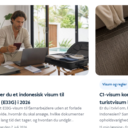
Visum og regler
r du et indonesisk visum til
C1-visum kon
 (E33G) i 2026
turistvisum
t E33G-visum til fjernarbejdere uden at forlade
Er du i tvivl om,
vide, hvornår du skal ansøge, hvilke dokumenter
Indonesien? Sa
r lang tid det tager, og hvordan du undgår
opholdsvarighed
rejsesituationer
ag den 7. juli 2026
15 min læsning
-
fr