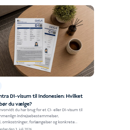
tra D1-visum til Indonesien: Hvilket
 bør du vælge?
 hvorvidt du har brug for et C1- eller D1-visum til
mmenlign indrejsebestemmelser,
, omkostninger, forlængelser og konkrete
 for at finde den løsning, der…
edag den 3. juli 2026