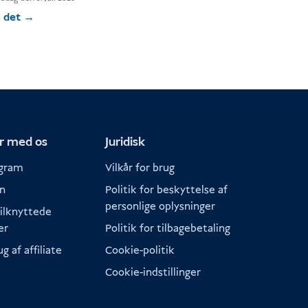
 det
→
er med os
Juridisk
ogram
Vilkår for brug
in
Politik for beskyttelse af
personlige oplysninger
tilknyttede
er
Politik for tilbagebetaling
ug af affiliate
Cookie-politik
Cookie-indstillinger