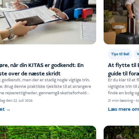
Tips til Bali
V
øre, når din KITAS er godkendt: En
At flytte til
ste over de næste skridt
guide til for
 godkendt, men der er stadig nogle vigtige trin,
Er du klar til at
. Brug denne praktiske tjekliste til at arrangere
vigtigste trin ti
ine rejserettigheder, gennemgå skatteforhold
finde en bolig og
ag den 22. juli 2026
21 min læsning
-
to
det
→
Læs mere om