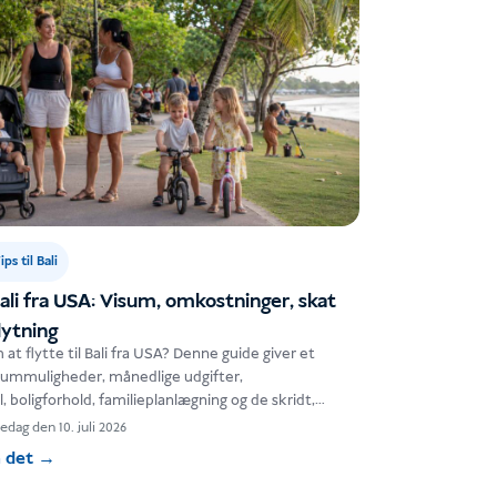
ips til Bali
 Bali fra USA: Visum, omkostninger, skat
flytning
 flytte til Bali fra USA? Denne guide giver et
isummuligheder, månedlige udgifter,
 boligforhold, familieplanlægning og de skridt,
 tage, før…
edag den 10. juli 2026
 det
→