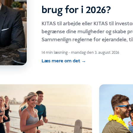
brug for i 2026?
KITAS til arbejde eller KITAS til invest
begrænse dine muligheder og skabe pr
Sammenlign reglerne for ejerandele, til
omkostninger, sponsorering og krav til 
14 min læsning
-
mandag den 3. august 2026
ansøger.
Læs mere om det
→