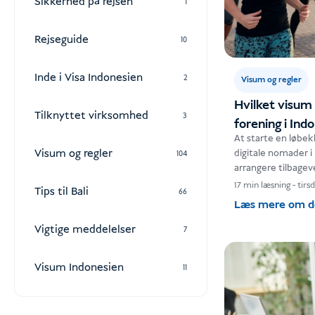
Sikkerhed på rejsen
1
Rejseguide
10
Inde i Visa Indonesien
2
Visum og regler
Hvilket visum 
Tilknyttet virksomhed
3
forening i Ind
At starte en løbekl
Visum og regler
digitale nomader i
104
arrangere tilbag
forpligtelser i fo
17 min læsning
-
tirs
Tips til Bali
66
erhvervsdrift. Find
Læs mere om 
Vigtige meddelelser
7
Visum Indonesien
11