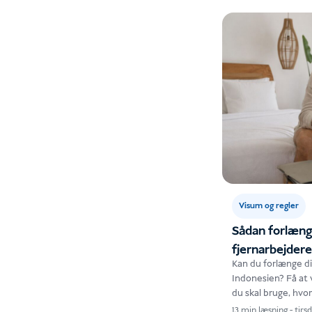
Visum og regler
Sådan forlænge
fjernarbejdere
Kan du forlænge di
Indonesien? Få at 
du skal bruge, hvo
forsinkelser…
13 min læsning
-
tirsd