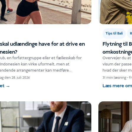
Tips til Bali
R
skal udlændinge have for at drive en
Flytning til 
onesien?
omkostninger,
ub, en forfattergruppe eller et fællesskab for
Overvejer du at 
 Indonesien kan virke uformelt, men at
visum der passer
evendende arrangementer kan medføre
hvad der sker m
rbindelse med indvandring, beskæftigelse og
dig…
dag den 28. juli 2026
31 min læsning
-
fr
 ud af, hvornår…
det
→
Læs mere om