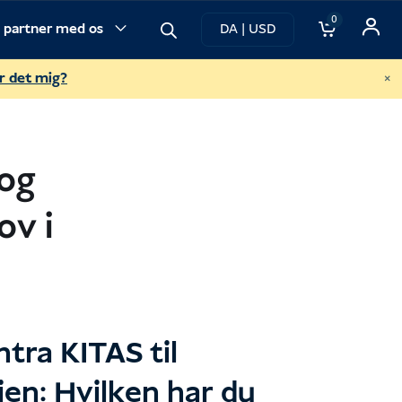
0
v partner med os
DA | USD
×
r det mig?
 og
ov i
ntra KITAS til
ien: Hvilken har du