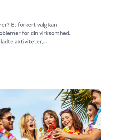
orer? Et forkert valg kan
oblemer for din virksomhed.
ladte aktiviteter,
det daglige arbejde, inden du