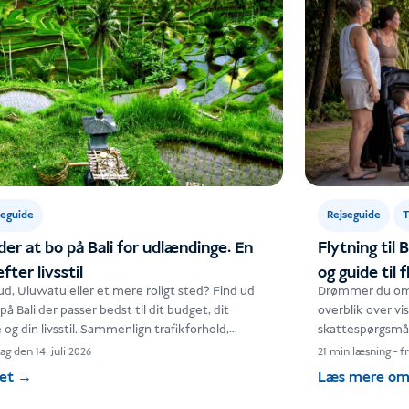
seguide
Rejseguide
T
er at bo på Bali for udlændinge: En
Flytning til
ter livsstil
og guide til 
d, Uluwatu eller et mere roligt sted? Find ud
Drømmer du om at
på Bali der passer bedst til dit budget, dit
overblik over v
e og din livsstil. Sammenlign trafikforhold,
skattespørgsmål,
undhedsvæsen, strande og visumkrav, før du…
amerikanere bør
ag den 14. juli 2026
21 min læsning
-
fr
det
→
Læs mere om