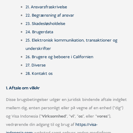
21. Ansvarsfraskrivelse
22. Begrænsning af ansvar
23. Skadesløsholdelse
24. Brugerdata
25. Elektronisk kommunikation, transaktioner og
underskrifter
26. Brugere og beboere i Californien
27. Diverse
28. Kontakt os
1. Aftale om vilkår
Disse brugsbetingelser udgør en juridisk bindende aftale indgået
mellem dig, enten personligt eller på vegne af en enhed ("dig")
og Visa Indonesia ("
Virksomhed
", "
vi
", "
os
", eller "
vores
"),
vedrørende din adgang til og brug af
https://visa-
indonesia.com
websted samt enhver anden medieform,