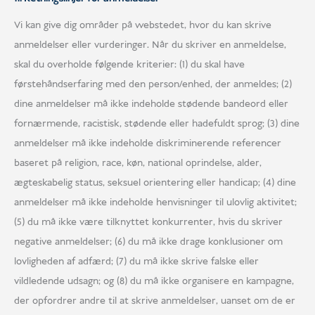
Vi kan give dig områder på webstedet, hvor du kan skrive
anmeldelser eller vurderinger. Når du skriver en anmeldelse,
skal du overholde følgende kriterier: (1) du skal have
førstehåndserfaring med den person/enhed, der anmeldes; (2)
dine anmeldelser må ikke indeholde stødende bandeord eller
fornærmende, racistisk, stødende eller hadefuldt sprog; (3) dine
anmeldelser må ikke indeholde diskriminerende referencer
baseret på religion, race, køn, national oprindelse, alder,
ægteskabelig status, seksuel orientering eller handicap; (4) dine
anmeldelser må ikke indeholde henvisninger til ulovlig aktivitet;
(5) du må ikke være tilknyttet konkurrenter, hvis du skriver
negative anmeldelser; (6) du må ikke drage konklusioner om
lovligheden af adfærd; (7) du må ikke skrive falske eller
vildledende udsagn; og (8) du må ikke organisere en kampagne,
der opfordrer andre til at skrive anmeldelser, uanset om de er