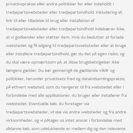
privatlivspraksis eller andre politikker for eller indeholdt i
tredjepartswebsteder eller tredjepartsindhold. Inkludering af,
link til eller tilladelse til brug eller installation af
tredjepartswebsteder eller tredjepartsindhold indebærer ikke,
at vi godkender eller støtter dem. Hvis du beslutter at forlade
webstedet og få adgang til tredjepartswebsteder eller at bruge
eller installere tredjepartsindhold, gør du det på egen risiko, og
du skal være opmærksom på, at disse brugsbetingelser ikke
længere gælder. Du bør gennemgå de gældende vilkår og
politikker, herunder privatlivets fred og dataindsamlingspraksis,
på ethvert websted, som du navigerer til fra webstedet eller i
forbindelse med alle applikationer, du bruger eller installerer fra
webstedet. Eventuelle køb, du foretager via
tredjepartswebsteder, vil ske via andre websteder og fra andre
virksomheder, og vi påtager os intet ansvar i forbindelse med
sådanne køb, som udelukkende er mellem dig og den relevante