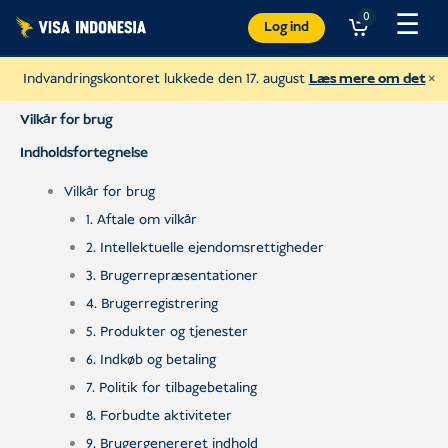
Spring
☰
0
Log ind
til
indhold
×
Indvandringskontoret lukkede den 17. august
Læs mere om det
Vilkår for brug
Indholdsfortegnelse
Vilkår for brug
1. Aftale om vilkår
2. Intellektuelle ejendomsrettigheder
3. Brugerrepræsentationer
4. Brugerregistrering
5. Produkter og tjenester
6. Indkøb og betaling
Donér til Sungai Watch
7. Politik for tilbagebetaling
for at rense Balis floder
8. Forbudte aktiviteter
USD
Doner
9. Brugergenereret indhold