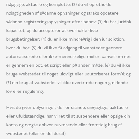
nøjagtige, aktuelle og komplette; (2) du vil opretholde
nøjagtigheden af sådanne oplysninger og straks opdatere
sådanne registreringsoplysninger efter behov; (3) du har juridisk
kapacitet, og du accepterer at overholde disse
brugsbetingelser; (4) du er ikke mindreårig i den jurisdiktion,
hvor du bor; (5) du vil ikke få adgang til webstedet gennem
automatiserede eller ikke-menneskelige midler, uanset om det
er gennem en bot, et script eller på anden måde; (6) du vil ikke
bruge webstedet til noget ulovligt eller uautoriseret formål; og
(7) din brug af webstedet vil ikke overtræde nogen gældende
lov eller regulering.
Hvis du giver oplysninger, der er usande, unøjagtige, uaktuelle
eller ufuldstændige, har vi ret til at suspendere eller opsige din
konto og nægte enhver nuværende eller fremtidig brug af
webstedet (eller en del deraf).