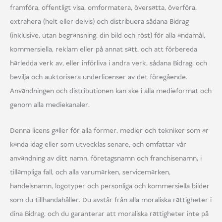
framföra, offentligt visa, omformatera, översätta, överföra,
extrahera (helt eller delvis) och distribuera sådana Bidrag
(inklusive, utan begränsning, din bild och röst) för alla ändamål,
kommersiella, reklam eller på annat sätt, och att förbereda
härledda verk av, eller införliva i andra verk, sådana Bidrag, och
bevilja och auktorisera underlicenser av det föregående.
Användningen och distributionen kan ske i alla medieformat och
genom alla mediekanaler.
Denna licens gäller för alla former, medier och tekniker som är
kända idag eller som utvecklas senare, och omfattar vår
användning av ditt namn, företagsnamn och franchisenamn, i
tillämpliga fall, och alla varumärken, servicemärken,
handelsnamn, logotyper och personliga och kommersiella bilder
som du tillhandahåller. Du avstår från alla moraliska rättigheter i
dina Bidrag, och du garanterar att moraliska rättigheter inte på