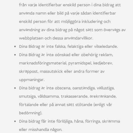
från varje identifierbar enskild person i dina bidrag att
använda namn eller bild på varje sådan identifierbar
enskild person för att möjliggöra inkludering och
användning av dina bidrag på något sätt som övervägs av
webbplatsen och dessa användarvillkor.
Dina Bidrag är inte falska, felaktiga eller vilseledande.
Dina Bidrag är inte oönskad eller obehörig reklam,
marknadsföringsmaterial, pyramidspel, kedjebrev,
skräppost, massutskick eller andra former av
uppmaningar.
Dina bidrag är inte obscena, oanständiga, vällustiga,
smutsiga, våldsamma, trakasserande, ärekränkande,
förtalande eller på annat sätt stötande (enligt vår
bedömning).
Dina bidrag får inte förlöjliga, håna, förringa, skrämma
eller misshandla någon.