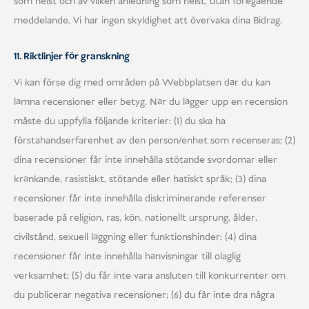
som helst och av vilken anledning som helst, utan föregående
meddelande. Vi har ingen skyldighet att övervaka dina Bidrag.
11. Riktlinjer för granskning
Vi kan förse dig med områden på Webbplatsen där du kan
lämna recensioner eller betyg. När du lägger upp en recension
måste du uppfylla följande kriterier: (1) du ska ha
förstahandserfarenhet av den person/enhet som recenseras; (2)
dina recensioner får inte innehålla stötande svordomar eller
kränkande, rasistiskt, stötande eller hatiskt språk; (3) dina
recensioner får inte innehålla diskriminerande referenser
baserade på religion, ras, kön, nationellt ursprung, ålder,
civilstånd, sexuell läggning eller funktionshinder; (4) dina
recensioner får inte innehålla hänvisningar till olaglig
verksamhet; (5) du får inte vara ansluten till konkurrenter om
du publicerar negativa recensioner; (6) du får inte dra några