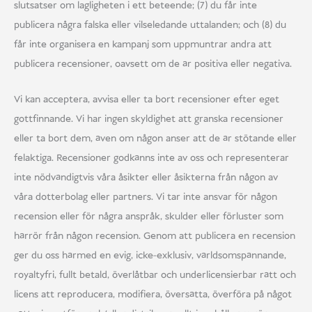
slutsatser om lagligheten i ett beteende; (7) du får inte
publicera några falska eller vilseledande uttalanden; och (8) du
får inte organisera en kampanj som uppmuntrar andra att
publicera recensioner, oavsett om de är positiva eller negativa.
Vi kan acceptera, avvisa eller ta bort recensioner efter eget
gottfinnande. Vi har ingen skyldighet att granska recensioner
eller ta bort dem, även om någon anser att de är stötande eller
felaktiga. Recensioner godkänns inte av oss och representerar
inte nödvändigtvis våra åsikter eller åsikterna från någon av
våra dotterbolag eller partners. Vi tar inte ansvar för någon
recension eller för några anspråk, skulder eller förluster som
härrör från någon recension. Genom att publicera en recension
ger du oss härmed en evig, icke-exklusiv, världsomspännande,
royaltyfri, fullt betald, överlåtbar och underlicensierbar rätt och
licens att reproducera, modifiera, översätta, överföra på något