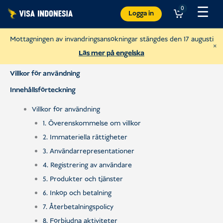
Hoppa
☰
0
Logga in
till
innehåll
Mottagningen av invandringsansökningar stängdes den 17 augusti
×
Läs mer på engelska
Villkor för användning
Innehållsförteckning
Villkor för användning
1. Överenskommelse om villkor
2. Immateriella rättigheter
3. Användarrepresentationer
4. Registrering av användare
5. Produkter och tjänster
Donera till Sungai Watch
6. Inköp och betalning
för att städa upp Balis floder
7. Återbetalningspolicy
USD
Donera
8. Förbjudna aktiviteter