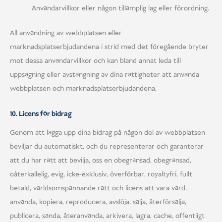
Användarvillkor eller någon tillämplig lag eller förordning.
All användning av webbplatsen eller
marknadsplatserbjudandena i strid med det föregående bryter
mot dessa användarvillkor och kan bland annat leda till
uppsägning eller avstängning av dina rättigheter att använda
webbplatsen och marknadsplatserbjudandena.
10. Licens för bidrag
Genom att lägga upp dina bidrag på någon del av webbplatsen
beviljar du automatiskt, och du representerar och garanterar
att du har rätt att bevilja, oss en obegränsad, obegränsad,
oåterkallelig, evig, icke-exklusiv, överförbar, royaltyfri, fullt
betald, världsomspännande rätt och licens att vara värd,
använda, kopiera, reproducera, avslöja, sälja, återförsälja,
publicera, sända, återanvända, arkivera, lagra, cache, offentligt