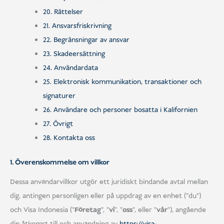
20. Rättelser
21. Ansvarsfriskrivning
22. Begränsningar av ansvar
23. Skadeersättning
24. Användardata
25. Elektronisk kommunikation, transaktioner och
signaturer
26. Användare och personer bosatta i Kalifornien
27. Övrigt
28. Kontakta oss
1. Överenskommelse om villkor
Dessa användarvillkor utgör ett juridiskt bindande avtal mellan
dig, antingen personligen eller på uppdrag av en enhet ("du")
och Visa Indonesia ("
Företag
", "
vi
", "
oss
", eller "
vår
"), angående
din åtkomst till och användning av
https://visa-