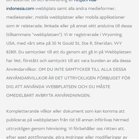
indonesia.com
webbplats samt alla andra medieformer,
mediekanaler, mobila webbplatser eller mobila applikationer
som är relaterade, länkade eller på annat sätt anslutna till dessa
(tillsammans "webbplatsen"). Vi är registrerade i Wyoming,
USA, med vårt säte på 30 N Gould St, Ste R, Sheridan, WY
82801. Du samtycker till att du genom att gå in på Webbplatsen
har läst, förstått och samtyckt till att vara bunden av alla dessa
Användarvillkor. OM DU INTE SAMTYCKER TILL ALLA DESSA
ANVÄNDARVILLKOR ÄR DET UTTRYCKLIGEN FÖRBJUDET FÖR
DIG ATT ANVÄNDA WEBBPLATSEN OCH DU MÅSTE
OMEDELBART AVBRYTA ANVÄNDNINGEN.
Kompletterande villkor eller dokument som kan komma att
publiceras på webbplatsen från tid till annan införlivas härmed
uttryckligen genom hänvisning. Vi förbehåller oss rätten att,
efter eget gottfinnande, göra ändringar eller modifieringar av