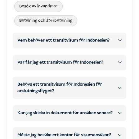
Besök av invandrare
Betalning och återbetalning
Vem behöver ett transitvisum för Indonesien?
inte
Var får jag ett transitvisum för Indonesien?
inte erbjuda ett särskilt
fortfarande behöver visum
transitvisum
Behövs ett transitvisum för Indonesien för
anslutningsflyget?
gå
vanligt turistvisum
in i Indonesien
inte
tydlig invandring
visumtyp som är tillgänglig
Kan jag skicka in dokument för ansökan senare?
Visum vid ankomsten (VoA)
för din nationalitet
e-Visa vid ankomsten
Du måste
kontrollera ditt bagage igen
vid
e-Visa vid ankomst
(e-VOA)
(berättigad
Måste jag besöka ert kontor för visumansökan?
byte av flygplan