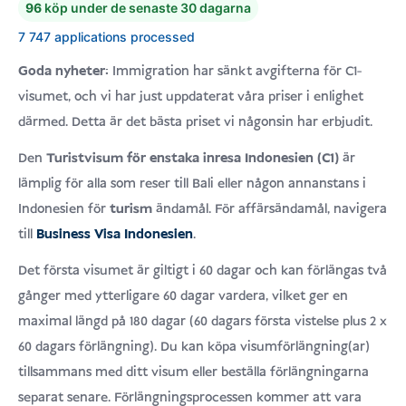
96
köp under de senaste 30 dagarna
Betygsatt
4.9
4.9
av 5
7 747 applications processed
baserat på
kundrecensioner
Goda nyheter:
Immigration har sänkt avgifterna för C1-
visumet, och vi har just uppdaterat våra priser i enlighet
därmed. Detta är det bästa priset vi någonsin har erbjudit.
Den
Turistvisum för enstaka inresa
Indonesien (C1)
är
lämplig för alla som reser till Bali eller någon annanstans i
Indonesien för
turism
ändamål. För affärsändamål, navigera
till
Business Visa Indonesien
.
Det första visumet är giltigt i 60 dagar och kan förlängas två
gånger med ytterligare 60 dagar vardera, vilket ger en
maximal längd på 180 dagar (60 dagars första vistelse plus 2 x
60 dagars förlängning). Du kan köpa visumförlängning(ar)
tillsammans med ditt visum eller beställa förlängningarna
separat senare. Förlängningsprocessen kommer att vara