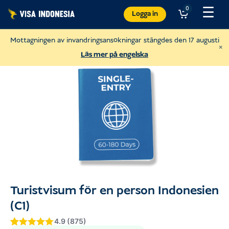
Hoppa
☰
0
Logga in
till
innehåll
Mottagningen av invandringsansökningar stängdes den 17 augusti
×
Läs mer på engelska
Donera till Sungai Watch
Turistvisum för en person Indonesien
för att städa upp Balis floder
(C1)
USD
Donera
4.9 (875)