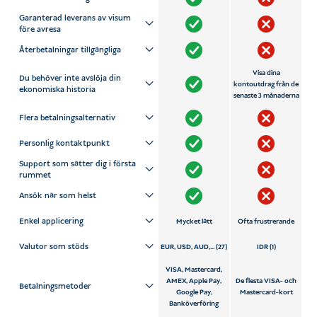
Garanterad leverans av visum
före avresa
Återbetalningar tillgängliga
Visa dina
Du behöver inte avslöja din
kontoutdrag från de
ekonomiska historia
senaste 3 månaderna
Flera betalningsalternativ
Personlig kontaktpunkt
Support som sätter dig i första
rummet
Ansök när som helst
Enkel applicering
Mycket lätt
Ofta frustrerande
Valutor som stöds
EUR, USD, AUD,... (27)
IDR (1)
VISA, Mastercard,
AMEX, Apple Pay,
De flesta VISA- och
Betalningsmetoder
Google Pay,
Mastercard-kort
Banköverföring