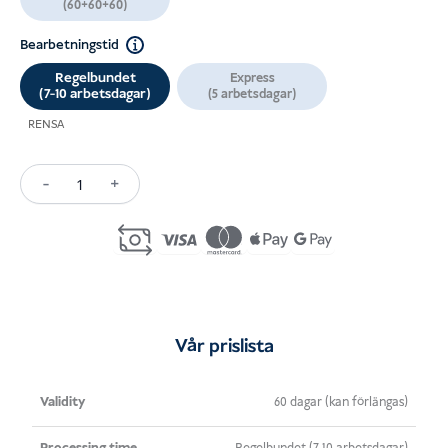
(60+60+60)
Bearbetningstid
Regelbundet
Express
(7-10 arbetsdagar)
(5 arbetsdagar)
RENSA
-
+
Single-
Entry
Tourist
Visa
Indonesia
(C1)
Vår prislista
mängd
Giltighet
Bearbetningstid
Pris
60 dagar (kan förlängas)