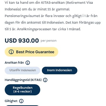
Betygsatt
4.8
Vi kan ta hand om din KITAS-ansökan (Retirement Visa
4.8
av 5
Indonesia) om du är minst 55 år gammal.
baserat på
kundrecensioner
Pensioneringsvisumet är flera inresor och giltigt i 1 år från
dagen för din ankomst till Indonesien. Det kan förlängas upp
till 5 år. Ansökningsprocessen tar cirka 1 månad.
USD
930.00
per person
Best Price Guarantee
Ansökan från
Inom Indonesien
Utanför Indonesien
Handläggningstid (KITAS)
Regelbunden
(4-6 veckor)
Giltighet