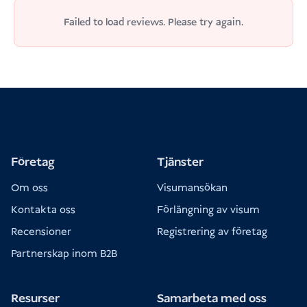
Failed to load reviews. Please try again.
Betala direkt på flygplatsen vid ankomst
Behörighetskrav Indonesien
Företag
Tjänster
Om oss
Visumansökan
Kontakta oss
Förlängning av visum
Recensioner
Registrering av företag
Partnerskap inom B2B
Resurser
Samarbeta med oss