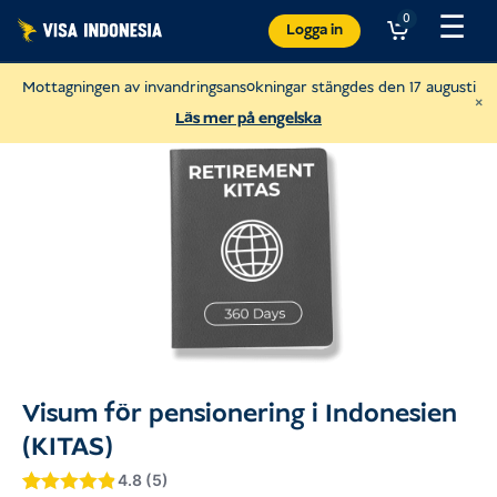
Hoppa
☰
0
Logga in
till
innehåll
Mottagningen av invandringsansökningar stängdes den 17 augusti
×
Läs mer på engelska
Donera till Villa Kitty
Visum för pensionering i Indonesien
och hjälpa katter på Bali
(KITAS)
USD
Donera
4.8 (5)