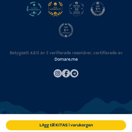
Betygsatt 4,8/5 av
5
verifierade resenärer, certifierade av
Domare.me
Lägg till KITAS i varukorgen