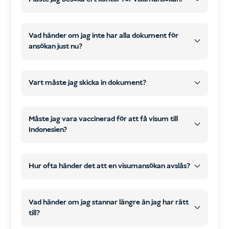
behöver inte besöka vårt kontor
senare
WhatsApp
e-post
Vad händer om jag inte har alla dokument för
på nätet
ansökan just nu?
skanningar eller tydliga foton
kontaktuppgifter via e-post
senare
WhatsApp eller e-post
Vart måste jag skicka in dokument?
Ansökningsformulär online
påbörja
behandla och lämna in din
handläggningen av ditt visum
Måste jag vara vaccinerad för att få visum till
visumansökan
alla
Indonesien?
nödvändiga dokument
Betalning
Alla nödvändiga dokument
, och
Gör din beställning på vår webbplats och se
COVID-19
Hur ofta händer det att en visumansökan avslås?
Din betalning
till att betalningen bekräftas.
mycket sällsynt
Direkt efter utcheckningen får du
Vad händer om jag stannar längre än jag har rätt
vi har inte haft ett enda
automatiskt en
digital
till?
valfria resevaccinationer
fall
ansökningsblankett
.