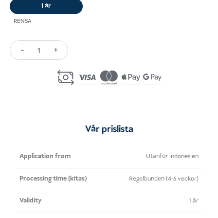
1 år
RENSA
-
+
Retirement
Visa
Indonesia
(KITAS)
mängd
Vår prislista
Ansökan
Bearbetningstid
Giltighet
Pris
Utanför indonesien
från
(kitas)
Regelbunden (4-6 veckor)
1 år