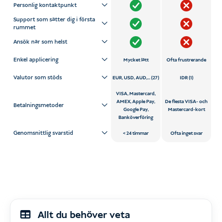
Personlig kontaktpunkt
Support som sätter dig i första
rummet
Ansök när som helst
Enkel applicering
Mycket lätt
Ofta frustrerande
Valutor som stöds
EUR, USD, AUD,... (27)
IDR (1)
VISA, Mastercard,
AMEX, Apple Pay,
De flesta VISA- och
Betalningsmetoder
Google Pay,
Mastercard-kort
Banköverföring
Genomsnittlig svarstid
24 timmar
Ofta inget svar
Allt du behöver veta