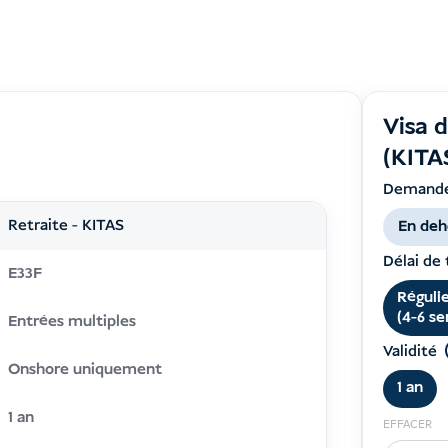
Visa d
(KITA
Demande
Retraite - KITAS
En deh
Délai de
E33F
Réguli
(4-6 s
Entrées multiples
Validité
Onshore uniquement
1 an
1 an
EFFACER