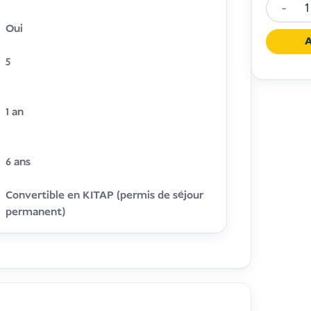
-
Quantit
Oui
Retirem
A
Visa
5
Indones
(KITAS)
1 an
6 ans
Convertible en KITAP (permis de séjour
permanent)