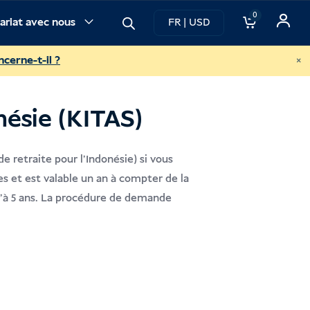
0
ariat avec nous
FR | USD
×
cerne-t-il ?
nésie (KITAS)
 retraite pour l'Indonésie) si vous
es et est valable un an à compter de la
qu'à 5 ans. La procédure de demande