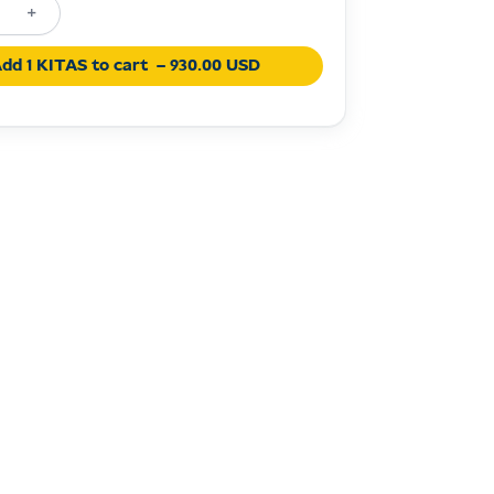
+
é
ent
dd 1 KITAS to cart
– 930.00 USD
ia