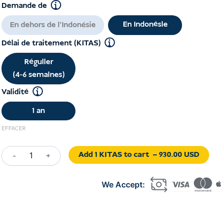
Demande de
En Indonésie
En dehors de l'Indonésie
Délai de traitement (KITAS)
Régulier
(4-6 semaines)
Validité
1 an
EFFACER
Add 1 KITAS to cart
– 930.00 USD
-
+
Quantité
Retirement
Visa
Indonesia
(KITAS)