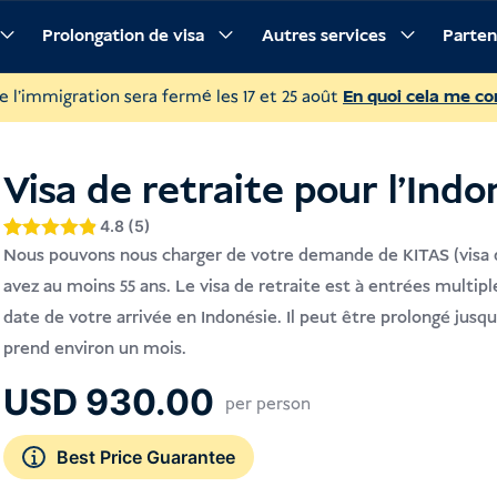
Prolongation de visa
Autres services
Parten
escription
Conditions
Procédure
Foire aux questions
e l'immigration sera fermé les 17 et 25 août
En quoi cela me con
Visa de retraite pour l'Indo
4.8 (5)
Noté
4.8
Nous pouvons nous charger de votre demande de KITAS (visa de
4.8
sur 5
avez au moins 55 ans. Le visa de retraite est à entrées multipl
basé sur
notations
date de votre arrivée en Indonésie. Il peut être prolongé jus
client
prend environ un mois.
USD
930.00
per person
Best Price Guarantee