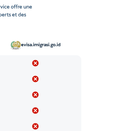
rvice offre une
perts et des
evisa.imigrasi.go.id