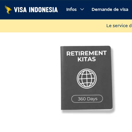
Skip
Infos
Demande de visa
to
Pourquoi réserver avec nous
L’essentiel à savoir
D
content
Le service d