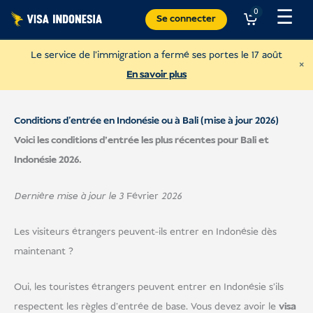
Skip
☰
0
Se connecter
to
content
Le service de l'immigration a fermé ses portes le 17 août
×
En savoir plus
Conditions d'entrée en Indonésie ou à Bali (mise à jour 2026)
Voici les conditions d'entrée les plus récentes pour Bali et
Indonésie 2026.
Dernière mise à jour le 3
Février
2026
Les visiteurs étrangers peuvent-ils entrer en Indonésie dès
maintenant ?
Faire un don à la Villa Kitty
Oui, les touristes étrangers peuvent entrer en Indonésie s'ils
Agissez pour les chats de Bali.
respectent les règles d'entrée de base. Vous devez avoir le
visa