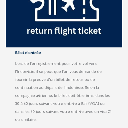
Billet d'entrée
Lors de l'enregistrement pour votre vol vers
l'Indonésie, il se peut que l'on vous demande de
fournir la preuve d'un billet de retour ou de
continuation au départ de l'Indonésie. Selon la
compagnie aérienne, le billet doit être émis dans les
30 à 60 jours suivant votre entrée à Bali (VOA) ou
dans les 60 jours suivant votre entrée avec un visa C1
ou similaire.