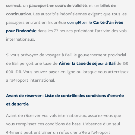
USD
Faire un don
correct
, un
passeport en cours de validité
, et un
billet de
continuation
. Les autorités indonésiennes exigent que tous les
passagers entrant en Indonésie
compléter le
Carte d'arrivée
pour l'Indonésie
dans les 72 heures précédant l'arrivée des vols
internationaux.
Si vous prévoyez de voyager à Bali, le gouvernement provincial
de Bali perçoit une taxe de
Aimer la taxe de séjour à Bali
de 150
000 IDR. Vous pouvez payer en ligne ou lorsque vous atterrissez
à l'aéroport international.
Avant de réserver : Liste de contrôle des conditions d'entrée
et de sortie
Avant de réserver vos vols internationaux, assurez-vous que
vous remplissez ces conditions de base. L'absence d'un seul
élément peut entraîner un refus d'entrée à l'aéroport