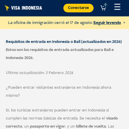
Ir
☰
0
Conectarse
al
contenido
×
La oficina de inmigración cerró el 17 de agosto
Seguir leyendo
Requisitos de entrada en Indonesia o Bali (actualizados en 2026)
Estos son los requisitos de entrada actualizados para Bali e
Indonesia 2026.
Última actualización: 3
Febrero
2026
¿Pueden entrar visitantes extranjeros en Indonesia ahora
mismo?
Sí, los turistas extranjeros pueden entrar en Indonesia si
Dona a JAAN
cumplen las normas básicas de entrada. Se necesita el
visado
y ayudar a todo tipo de animales
correcto
, un
pasaporte en vigor
, y un
billete de vuelta
. Las