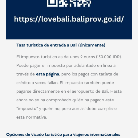
Tasa turística de entrada a Bali (únicamente)
El impuesto turístico es de unos 9 euros (150.000 IDR).
Puede pagar el impuesto por adelantado en línea a
través de
esta página
, pero los pagos con tarjeta de
crédito a veces fallan. El impuesto también puede
pagarse directamente en el aeropuerto de Bali. Hasta
ahora no se ha comprobado quién ha pagado este
“impuesto” y quién no, pero aun así debe cumplirse
esta normativa.
Opciones de visado turístico para viajeros internacionales