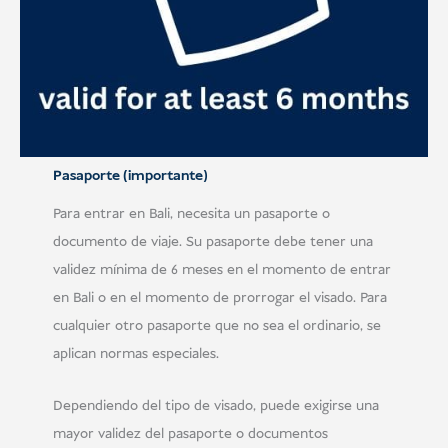
Pasaporte (importante)
Para entrar en Bali, necesita un pasaporte o
documento de viaje. Su pasaporte debe tener una
validez mínima de 6 meses en el momento de entrar
en Bali o en el momento de prorrogar el visado. Para
cualquier otro pasaporte que no sea el ordinario, se
aplican normas especiales.
Dependiendo del tipo de visado, puede exigirse una
mayor validez del pasaporte o documentos