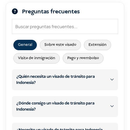
Preguntas frecuentes
General
Sobre este visado
Extensión
Visita de inmigración
Pago y reembolso
¿Quién necesita un visado de tránsito para
Indonesia?
no
¿Dónde consigo un visado de tránsito para
Indonesia?
no ofrece un visado de tránsito
sigue necesitando un
específico
visado
¿Necesito un visado de tránsito para Indonesia