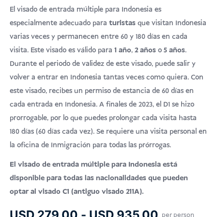
USD
Doña
base a
El visado de entrada múltiple para Indonesia es
valoraciones
de clientes
especialmente adecuado para
turistas
que visitan Indonesia
varias veces y permanecen entre 60 y 180 días en cada
visita. Este visado es válido para
1 año
,
2 años
o
5 años
.
Durante el periodo de validez de este visado, puede salir y
volver a entrar en Indonesia tantas veces como quiera. Con
este visado, recibes un permiso de estancia de 60 días en
cada entrada en Indonesia. A finales de 2023, el D1 se hizo
prorrogable, por lo que puedes prolongar cada visita hasta
180 días (60 días cada vez). Se requiere una visita personal en
la oficina de Inmigración para todas las prórrogas.
El visado de entrada múltiple para Indonesia está
disponible para todas las nacionalidades que pueden
optar al visado C1 (antiguo visado 211A).
Rango
USD
279.00
-
USD
935.00
per person