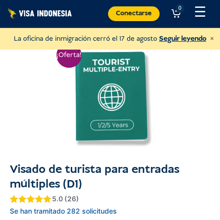
Ir
☰
0
Conectarse
al
contenido
×
La oficina de inmigración cerró el 17 de agosto
Seguir leyendo
¡Oferta!
Visado de turista para entradas
múltiples (D1)
Haz un donativo a Villa Kitty
5.0 (26)
y ayudar a los gatos de Bali
Valorado con
5
Se han tramitado 282 solicitudes
5
de 5 en