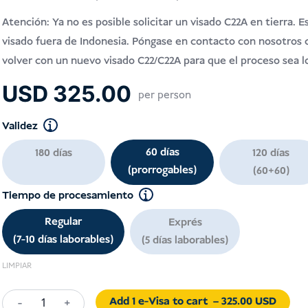
Atención: Ya no es posible solicitar un visado C22A en tierra. E
visado fuera de Indonesia. Póngase en contacto con nosotros co
volver con un nuevo visado C22/C22A para que el proceso sea lo
USD
325.00
per person
Validez
60 días
180 días
120 días
(prorrogables)
(60+60)
Tiempo de procesamiento
Regular
Exprés
(7-10 días laborables)
(5 días laborables)
LIMPIAR
Add 1 e-Visa to cart
– 325.00 USD
-
+