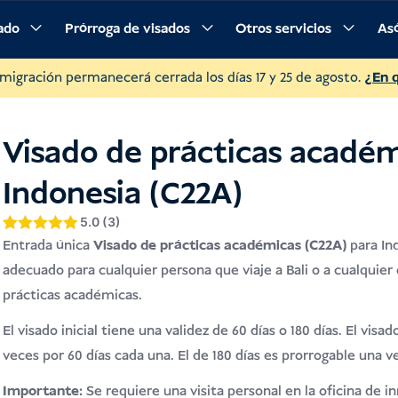
sado
Prórroga de visados
Otros servicios
Asó
r
Descripción
Requisitos
Procedimiento
Preguntas fr
nmigración permanecerá cerrada los días 17 y 25 de agosto.
¿En 
Visado de prácticas académ
Indonesia (C22A)
5.0 (3)
Valorado con
5
Entrada única
Visado de prácticas académicas (C22A)
para Ind
5
de 5 en
adecuado para cualquier persona que viaje a Bali o a cualquier 
base a
valoraciones
prácticas académicas.
de clientes
El visado inicial tiene una validez de 60 días o 180 días. El vis
veces por 60 días cada una. El de 180 días es prorrogable una ve
Importante:
Se requiere una visita personal en la oficina de i