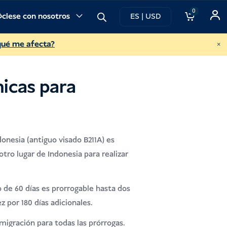
0
ciese con nosotros
ES | USD
ecuentes
×
qué me afecta?
icas para
onesia (antiguo visado B211A) es
otro lugar de Indonesia para realizar
ado de 60 días es prorrogable hasta dos
z por 180 días adicionales.
nmigración para todas las prórrogas.