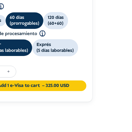
60 días
120 días
s
(prorrogables)
(60+60)
de procesamiento
r
Exprés
ías laborables)
(5 días laborables)
+
ic
ip
dd 1 e-Visa to cart
– 325.00 USD
ia
d