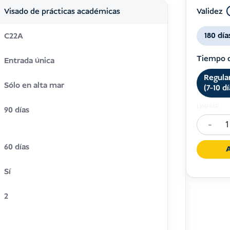
Validez
Visado de prácticas académicas
180 día
C22A
Tiempo 
Entrada única
Regula
Sólo en alta mar
(7-10 d
LIMPIAR
90 días
-
Academ
Internsh
60 días
A
Visa
Sí
Indones
(C22A)
2
cantida