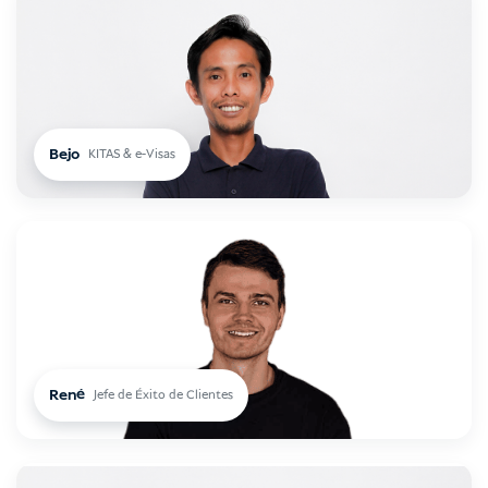
USD
Doña
Bejo
KITAS & e-Visas
René
Jefe de Éxito de Clientes