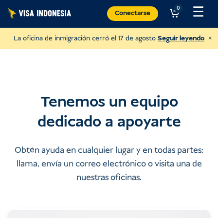
Ir
☰
0
Conectarse
al
contenido
×
La oficina de inmigración cerró el 17 de agosto
Seguir leyendo
Tenemos un equipo
dedicado a apoyarte
Obtén ayuda en cualquier lugar y en todas partes:
llama, envía un correo electrónico o visita una de
nuestras oficinas.
Haz un donativo a Villa Kitty
y ayudar a los gatos de Bali