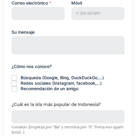
Correo electrónico
*
Móvil
Su mensaje
¿Cómo nos conoce?
Búsqueda (Google, Bing, DuckDuckGo,...)
Redes sociales (Instagram, facebook,...)
Recomendación de un amigo
C
¿Cuál es la isla más popular de Indonesia?
a
p
t
c
Consejo: Empieza por "Ba" y termina por "li". Toma eso spam
h
bots! :)