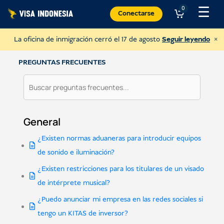
Ir
☰
0
Conectarse
al
contenido
×
La oficina de inmigración cerró el 17 de agosto
Seguir leyendo
PREGUNTAS FRECUENTES
General
¿Existen normas aduaneras para introducir equipos
de sonido e iluminación?
¿Existen restricciones para los titulares de un visado
de intérprete musical?
Haz un donativo a Villa Kitty
¿Puedo anunciar mi empresa en las redes sociales si
y ayudar a los gatos de Bali
tengo un KITAS de inversor?