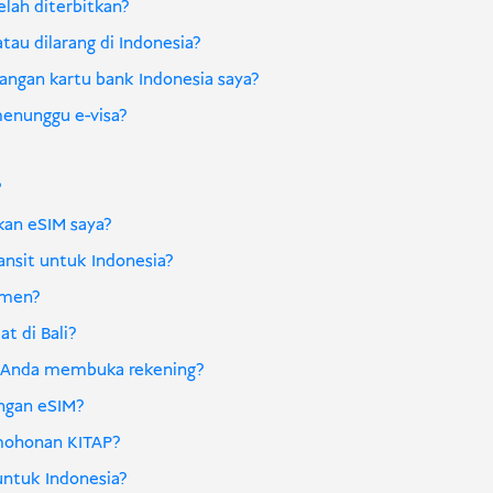
elah diterbitkan?
atau dilarang di Indonesia?
langan kartu bank Indonesia saya?
 menunggu e-visa?
?
kan eSIM saya?
ansit untuk Indonesia?
umen?
t di Bali?
 Anda membuka rekening?
engan eSIM?
rmohonan KITAP?
untuk Indonesia?