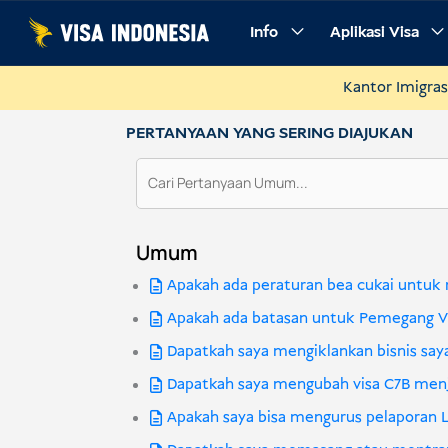
Lewati
Info
Aplikasi Visa
ke
konten
Kantor Imigras
PERTANYAAN YANG SERING DIAJUKAN
Umum
Apakah ada peraturan bea cukai untu
Apakah ada batasan untuk Pemegang V
Dapatkah saya mengiklankan bisnis saya
Dapatkah saya mengubah visa C7B menjad
Apakah saya bisa mengurus pelaporan 