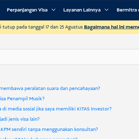
Perpanjangan Visa
Layanan Lainnya
Bermitra 
i tutup pada tanggal 17 dan 25 Agustus
Bagaimana hal ini mem
k membawa peralatan suara dan pencahayaan?
isa Penampil Musik?
 di media sosial jika saya memiliki KITAS Investor?
i jenis visa lain?
LKPM sendiri tanpa menggunakan konsultan?