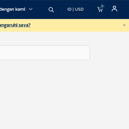
0
dengan kami
ID | USD
×
engaruhi saya?