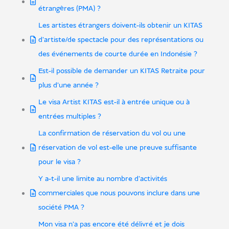
étrangères (PMA) ?
Les artistes étrangers doivent-ils obtenir un KITAS
d'artiste/de spectacle pour des représentations ou
des événements de courte durée en Indonésie ?
Est-il possible de demander un KITAS Retraite pour
plus d'une année ?
Le visa Artist KITAS est-il à entrée unique ou à
entrées multiples ?
La confirmation de réservation du vol ou une
réservation de vol est-elle une preuve suffisante
pour le visa ?
Y a-t-il une limite au nombre d'activités
commerciales que nous pouvons inclure dans une
société PMA ?
Mon visa n'a pas encore été délivré et je dois