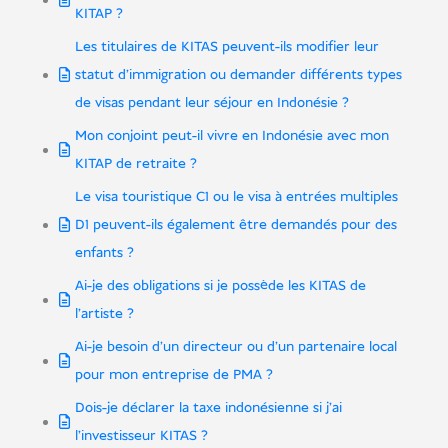
KITAP ?
Les titulaires de KITAS peuvent-ils modifier leur
statut d'immigration ou demander différents types
de visas pendant leur séjour en Indonésie ?
Mon conjoint peut-il vivre en Indonésie avec mon
KITAP de retraite ?
Le visa touristique C1 ou le visa à entrées multiples
D1 peuvent-ils également être demandés pour des
enfants ?
Ai-je des obligations si je possède les KITAS de
l'artiste ?
Ai-je besoin d'un directeur ou d'un partenaire local
pour mon entreprise de PMA ?
Dois-je déclarer la taxe indonésienne si j'ai
l'investisseur KITAS ?