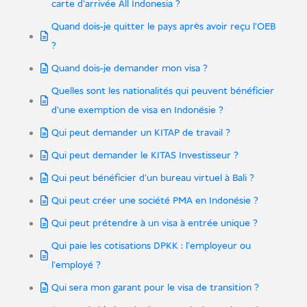
carte d'arrivée All Indonesia ?
Quand dois-je quitter le pays après avoir reçu l'OEB
?
Quand dois-je demander mon visa ?
Quelles sont les nationalités qui peuvent bénéficier
d'une exemption de visa en Indonésie ?
Qui peut demander un KITAP de travail ?
Qui peut demander le KITAS Investisseur ?
Qui peut bénéficier d'un bureau virtuel à Bali ?
Qui peut créer une société PMA en Indonésie ?
Qui peut prétendre à un visa à entrée unique ?
Qui paie les cotisations DPKK : l'employeur ou
l'employé ?
Qui sera mon garant pour le visa de transition ?