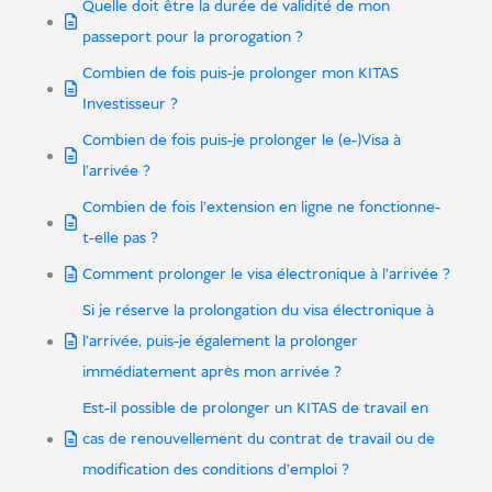
Quelle doit être la durée de validité de mon
passeport pour la prorogation ?
Combien de fois puis-je prolonger mon KITAS
Investisseur ?
Combien de fois puis-je prolonger le (e-)Visa à
l'arrivée ?
Combien de fois l'extension en ligne ne fonctionne-
t-elle pas ?
Comment prolonger le visa électronique à l'arrivée ?
Si je réserve la prolongation du visa électronique à
l'arrivée, puis-je également la prolonger
immédiatement après mon arrivée ?
Est-il possible de prolonger un KITAS de travail en
cas de renouvellement du contrat de travail ou de
modification des conditions d'emploi ?