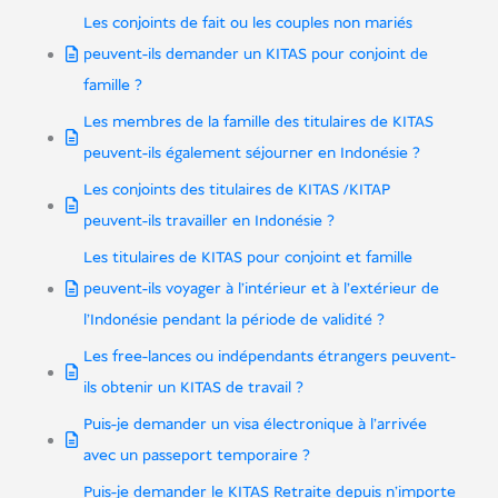
Les conjoints de fait ou les couples non mariés
peuvent-ils demander un KITAS pour conjoint de
famille ?
Les membres de la famille des titulaires de KITAS
peuvent-ils également séjourner en Indonésie ?
Les conjoints des titulaires de KITAS /KITAP
peuvent-ils travailler en Indonésie ?
Les titulaires de KITAS pour conjoint et famille
peuvent-ils voyager à l'intérieur et à l'extérieur de
l'Indonésie pendant la période de validité ?
Les free-lances ou indépendants étrangers peuvent-
ils obtenir un KITAS de travail ?
Puis-je demander un visa électronique à l'arrivée
avec un passeport temporaire ?
Puis-je demander le KITAS Retraite depuis n'importe