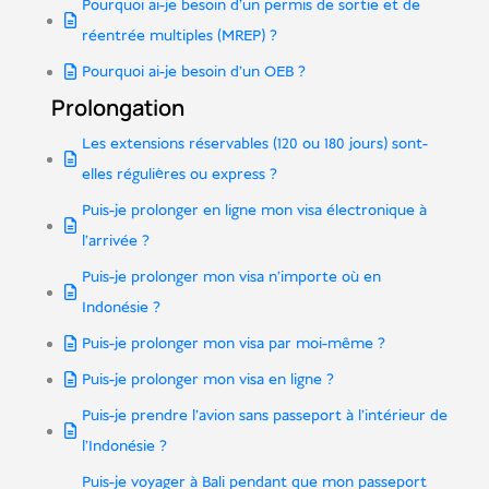
Pourquoi ai-je besoin d'un permis de sortie et de
réentrée multiples (MREP) ?
Pourquoi ai-je besoin d'un OEB ?
Prolongation
Les extensions réservables (120 ou 180 jours) sont-
elles régulières ou express ?
Puis-je prolonger en ligne mon visa électronique à
l'arrivée ?
Puis-je prolonger mon visa n'importe où en
Indonésie ?
Puis-je prolonger mon visa par moi-même ?
Puis-je prolonger mon visa en ligne ?
Puis-je prendre l'avion sans passeport à l'intérieur de
l'Indonésie ?
Puis-je voyager à Bali pendant que mon passeport