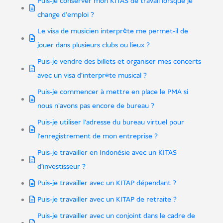
Puis-je conserver mon KITAS de travail lorsque je
change d'emploi ?
Le visa de musicien interprète me permet-il de
jouer dans plusieurs clubs ou lieux ?
Puis-je vendre des billets et organiser mes concerts
avec un visa d'interprète musical ?
Puis-je commencer à mettre en place le PMA si
nous n'avons pas encore de bureau ?
Puis-je utiliser l'adresse du bureau virtuel pour
l'enregistrement de mon entreprise ?
Puis-je travailler en Indonésie avec un KITAS
d'investisseur ?
Puis-je travailler avec un KITAP dépendant ?
Puis-je travailler avec un KITAP de retraite ?
Puis-je travailler avec un conjoint dans le cadre de