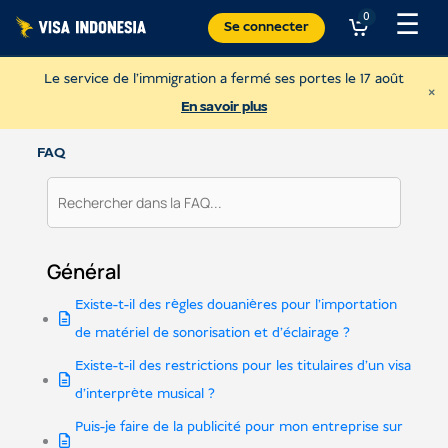
Skip
☰
0
Se connecter
to
content
Le service de l'immigration a fermé ses portes le 17 août
×
En savoir plus
FAQ
Général
Existe-t-il des règles douanières pour l'importation
de matériel de sonorisation et d'éclairage ?
Existe-t-il des restrictions pour les titulaires d'un visa
Faire un don à JAAN
d'interprète musical ?
Aidez tous les animaux.
Puis-je faire de la publicité pour mon entreprise sur