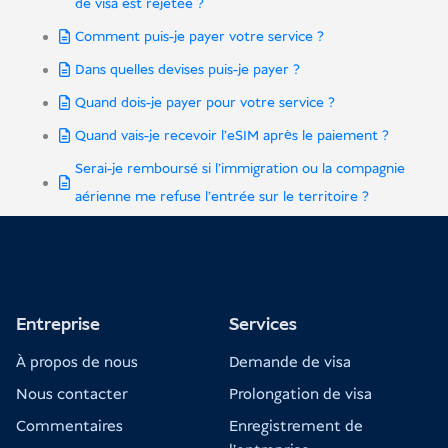
de visa est rejetée ?
Comment puis-je payer votre service ?
Dans quelles devises puis-je payer ?
Quand dois-je payer pour votre service ?
Quand vais-je recevoir l'eSIM après le paiement ?
Serai-je remboursé si l'immigration ou la compagnie
aérienne me refuse l'entrée sur le territoire ?
Entreprise
Services
À propos de nous
Demande de visa
Nous contacter
Prolongation de visa
Commentaires
Enregistrement de