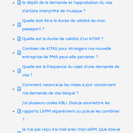
le dépôt de la demande et l'approbation du visa
d'artiste interprète de musique ?
Quelle doit être la durée de validité de mon
passeport ?
Quelle est la durée de validité d'un KITAP ?
Combien de KITAS pour étrangers ma nouvelle
entreprise de PMA peut-elle parrainer ?
Quelle est la fréquence du rejet d'une demande de
visa ?
Comment recevrai-je les mises à jour concernant
ma demande de visa bloqué ?
J'ai plusieurs codes KBLI. Dois-je soumettre les
rapports LKPM séparément ou puis-je les combiner
?
Je n'ai pas reçu d'e-mail avec mon eSIM. Que dois-je