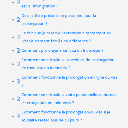
est à l'immigration ?
Dois-je être présent en personne pour la
prolongation ?
Le fait que je réserve l'extension directement ou
ultérieurement fait-il une différence ?
Comment prolonger mon visa en Indonésie ?
Comment se déroule la procédure de prolongation
de mon visa en Indonésie ?
Comment fonctionne la prolongation en ligne du visa
?
Comment se déroule la visite personnelle au bureau
d'immigration en Indonésie ?
Comment fonctionne la prolongation du visa si je
souhaite rester plus de 60 jours ?