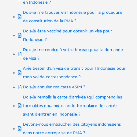
en Indonésie ?
Dois-je me trouver en Indonésie pour la procédure
de constitution de la PMA ?
Dois-je être vacciné pour obtenir un visa pour
l'Indonésie ?
Dois-je me rendre à votre bureau pour la demande
de visa ?
Ai-je besoin d'un visa de transit pour l'Indonésie pour
mon vol de correspondance ?
Dois-je annuler ma carte eSIM ?
Dois-je remplir la carte d'arrivée (qui comprend les
formalités douanières et le formulaire de santé)
avant d'entrer en Indonésie ?
Devons-nous embaucher des citoyens indonésiens
dans notre entreprise de PMA ?