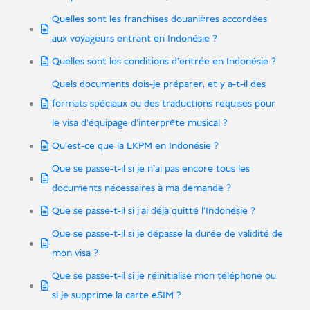
Quelles sont les franchises douanières accordées
aux voyageurs entrant en Indonésie ?
Quelles sont les conditions d'entrée en Indonésie ?
Quels documents dois-je préparer, et y a-t-il des
formats spéciaux ou des traductions requises pour
le visa d'équipage d'interprète musical ?
Qu'est-ce que la LKPM en Indonésie ?
Que se passe-t-il si je n’ai pas encore tous les
documents nécessaires à ma demande ?
Que se passe-t-il si j'ai déjà quitté l'Indonésie ?
Que se passe-t-il si je dépasse la durée de validité de
mon visa ?
Que se passe-t-il si je réinitialise mon téléphone ou
si je supprime la carte eSIM ?