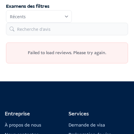
au plus
Examens des filtres
tôt 72 heures avant l'arrivée
5. Taxe touristique Love Bali
(Bali uniquement)
Taxe
Failed to load reviews. Please try again.
touristique « Love Bali »
150 000 IDR
10 USD / 9 EUR
Payez en ligne à l'avance (les cartes de
crédit peuvent parfois échouer), ou
Payez directement à l'aéroport à votre
Entreprise
Services
arrivée.
À propos de nous
Demande de visa