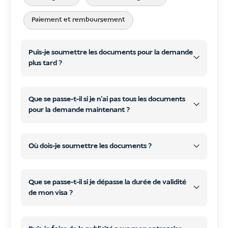
Paiement et remboursement
Puis-je soumettre les documents pour la demande
plus tard ?
Que se passe-t-il si je n'ai pas tous les documents
pour la demande maintenant ?
plus tard
WhatsApp
courriel
plus tard
WhatsApp
Où dois-je soumettre les documents ?
ou e-mail
coordonnées par courriel
Que se passe-t-il si je dépasse la durée de validité
de mon visa ?
commencer le traitement de votre visa
traiter et soumettre votre
Tous les documents requis
, et la