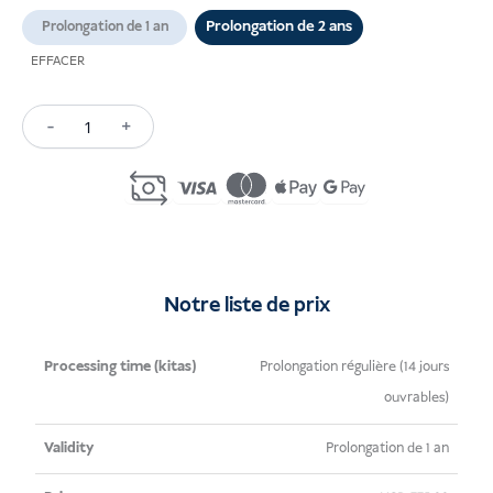
Prolongation de 2 ans
Prolongation de 1 an
EFFACER
-
+
Quantité
Investor
Visa
Extension
Indonesia
Notre liste de prix
Délai de
Validité
Prix
Prolongation régulière (14 jours
traitement
ouvrables)
(kitas)
Prolongation de 1 an