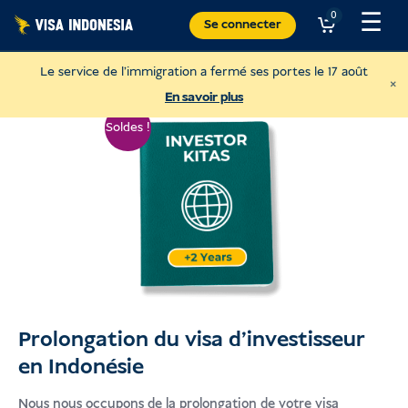
Skip
☰
0
Se connecter
to
content
Le service de l'immigration a fermé ses portes le 17 août
×
En savoir plus
Soldes !
Prolongation du visa d'investisseur
Faire un don à Sungai Watch
en Indonésie
Pour nettoyer les rivières de Bali.
Nous nous occupons de la prolongation de votre visa