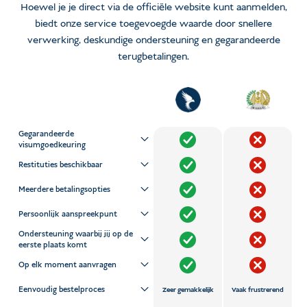
Hoewel je je direct via de officiële website kunt aanmelden,
biedt onze service toegevoegde waarde door snellere
verwerking, deskundige ondersteuning en gegarandeerde
terugbetalingen.
Gegarandeerde
visumgoedkeuring
Restituties beschikbaar
Meerdere betalingsopties
Persoonlijk aanspreekpunt
Ondersteuning waarbij jij op de
eerste plaats komt
Op elk moment aanvragen
Eenvoudig bestelproces
Zeer gemakkelijk
Vaak frustrerend