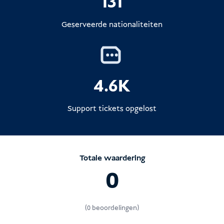
131
2. Als een verlenging niet mogelijk is
100 gram gesneden tabak
zo snel mogelijk
Geserveerde nationaliteiten
kunnen niet worden
gecombineerd
3. Alcohol
Let op:
4.6K
1 liter alcoholische
dranken
Support tickets opgelost
4. Belangrijke opmerkingen
verhoogde boetes
Als je de belastingvrije hoeveelheden
administratieve kwesties
overschrijdt, moet je
aangeven
de items
Totale waardering
0
en moeten mogelijk invoerrechten/-
onderzoeken naar immigratie
belastingen betalen.
Douaneregels kunnen af en toe
(0 beoordelingen)
veranderen - als je hoeveelheden dicht bij