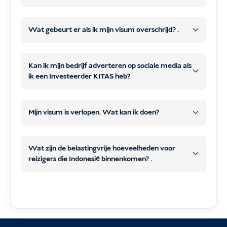
mail
contactgegevens per e-mail
start de
Wat gebeurt er als ik mijn visum overschrijd? .
verwerking van uw visum
boete voor langer blijven dan toegestaan
Kan ik mijn bedrijf adverteren op sociale media als
Plaats je bestelling op onze website en zorg
uw visumaanvraag
Alle vereiste documenten
en
ik een Investeerder KITAS heb?
van 1.000.000 IDR per dag per persoon
65
voor een betalingsbevestiging.
verwerken en indienen
USD
in
Uw betaling
alle vereiste documenten
Direct na het afrekenen ontvang je
contanten
uw bedrijf promoten en adverteren op
Mijn visum is verlopen. Wat kan ik doen?
betaling
automatisch een
digitaal
sociale media
niet-
boete
aanvraagformulier
.
operationele activiteit
extra 20-30 minuten
voor langer blijven dan toegestaan van
Wat zijn de belastingvrije hoeveelheden voor
In dit formulier kun je je vereiste
reizigers die Indonesië binnenkomen? .
1.000.000 IDR per persoon per dag
documenten, een scan van je paspoort en
in contanten
je persoonlijke gegevens uploaden.
Belangrijke opmerkingen
belastingvrij
uw bedrijf of diensten promoten,
Korte overschrijdingen van de toegestane
verschijnen in marketingcontent als de
verblijfsduur (een paar dagen) worden