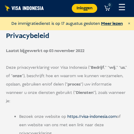
Overslaan
☰
0
Inloggen
naar
inhoud
×
De immigratiedienst is op 17 augustus gesloten
Meer lezen
Privacybeleid
Laatst bijgewerkt op 03 november 2022
Deze privacyverklaring voor Visa Indonesia ("
Bedrijf
,” “
wij
,” “
us
,"
of "
onze
"), beschrijft hoe en waarom we kunnen verzamelen,
opslaan, gebruiken en/of delen ("
proces
") uw informatie
wanneer u onze diensten gebruikt ("
Diensten
"), zoals wanneer
je:
Bezoek onze website op
https://visa-indonesia.com
of
Doneer aan Sungai Watch
een website van ons met een link naar deze
om de rivieren op Bali schoon te maken
privacyverklaring