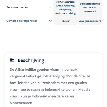
VISA, Mastercard,
De meeste kaarten
AMEX, Apple Pay,
Betaalmethoden
van VISA en
Google Pay,
Mastercard
Bankoverschrijving
Gemiddelde responstijd
24 uur
Vaak geen antwoord
Beschrijving
De
Afhankelijke gouden visum
Indonesië
vergemakkelijkt gezinshereniging door de directe
familieleden van buitenlanders met een gouden
visum toe te staan in Indonesië te wonen. Met dit
visum kun je Indonesië meerdere keren
binnenkomen.