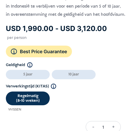
USD
Doneer
in Indonesië te verblijven voor een periode van 5 of 10 jaar,
in overeenstemming met de geldigheid van het hoofdvisum.
Prijskl
USD
1,990.00
-
USD
3,120.00
USD 1,
per person
tot
Best Price Guarantee
USD 3,
Geldigheid
5 jaar
10 jaar
Verwerkingstijd (KITAS)
Regelmatig
(8-10 weken)
WISSEN
-
+
Dependent