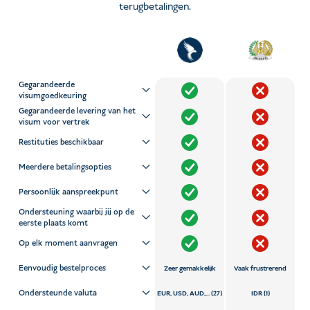
terugbetalingen.
Gegarandeerde
visumgoedkeuring
Gegarandeerde levering van het
visum voor vertrek
Restituties beschikbaar
Meerdere betalingsopties
Persoonlijk aanspreekpunt
Ondersteuning waarbij jij op de
eerste plaats komt
Op elk moment aanvragen
Eenvoudig bestelproces
Zeer gemakkelijk
Vaak frustrerend
Ondersteunde valuta
EUR, USD, AUD,... (27)
IDR (1)