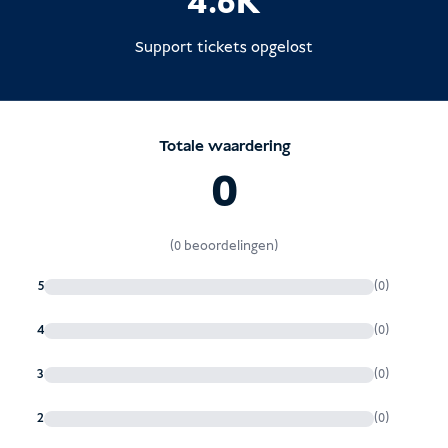
4.6K
Support tickets opgelost
Totale waardering
0
(0 beoordelingen)
5
(0)
4
(0)
3
(0)
2
(0)