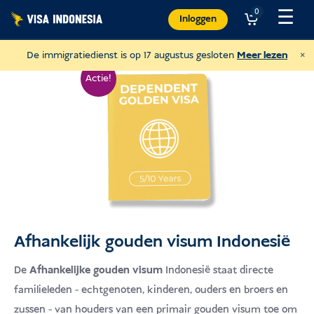
Overslaan
☰
0
Inloggen
naar
inhoud
×
De immigratiedienst is op 17 augustus gesloten
Meer lezen
Actie!
Afhankelijk gouden visum Indonesië
Doneer aan Villa Kitty
De
Afhankelijke gouden visum
Indonesië staat directe
en help katten op Bali
familieleden - echtgenoten, kinderen, ouders en broers en
zussen - van houders van een primair gouden visum toe om