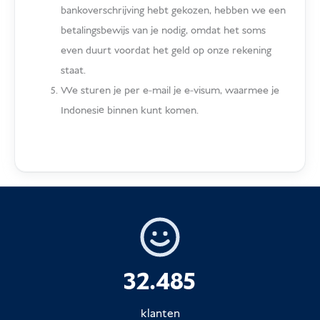
bankoverschrijving hebt gekozen, hebben we een
betalingsbewijs van je nodig, omdat het soms
even duurt voordat het geld op onze rekening
staat.
We sturen je per e-mail je e-visum, waarmee je
Indonesië binnen kunt komen.
32.485
klanten