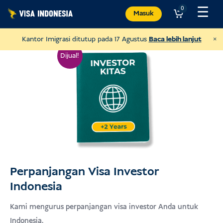
Lewati
☰
0
Masuk
ke
konten
×
Kantor Imigrasi ditutup pada 17 Agustus
Baca lebih lanjut
Dijual!
Perpanjangan Visa Investor
Indonesia
Donasi ke JAAN
dan membantu semua jenis hewan
Kami mengurus perpanjangan visa investor Anda untuk
Indonesia.