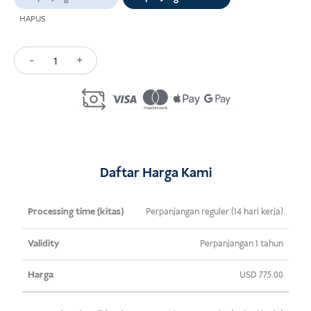
HAPUS
-
+
Kuantitas
Investor
Visa
Extension
Indonesia
Daftar Harga Kami
Waktu
Validitas
Harga
Perpanjangan reguler (14 hari kerja)
Pemrosesan
Perpanjangan 1 tahun
(kitas)
USD
775.00