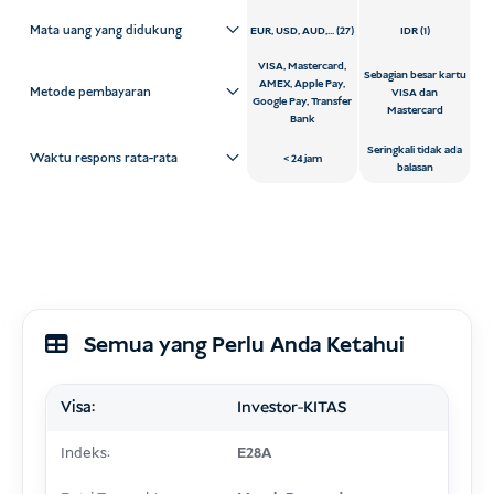
Mata uang yang didukung
EUR, USD, AUD,... (27)
IDR (1)
VISA, Mastercard,
Sebagian besar kartu
AMEX, Apple Pay,
Metode pembayaran
VISA dan
Google Pay, Transfer
Mastercard
Bank
Seringkali tidak ada
Waktu respons rata-rata
24 jam
balasan
Semua yang Perlu Anda Ketahui
Visa:
Investor-KITAS
Indeks:
E28A