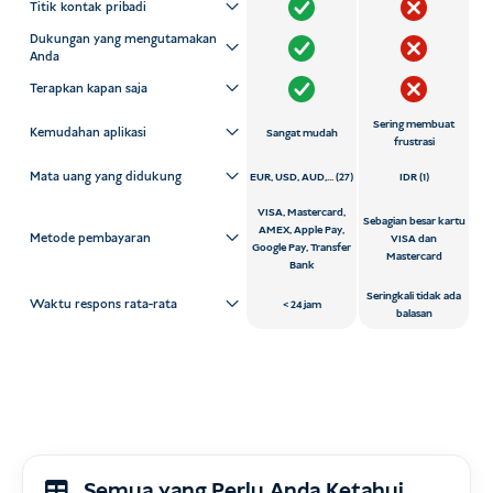
Titik kontak pribadi
Dukungan yang mengutamakan
Anda
Terapkan kapan saja
Sering membuat
Kemudahan aplikasi
Sangat mudah
frustrasi
Mata uang yang didukung
EUR, USD, AUD,... (27)
IDR (1)
VISA, Mastercard,
Sebagian besar kartu
AMEX, Apple Pay,
Metode pembayaran
VISA dan
Google Pay, Transfer
Mastercard
Bank
Seringkali tidak ada
Waktu respons rata-rata
24 jam
balasan
Semua yang Perlu Anda Ketahui