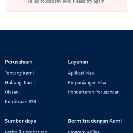
(khusus Bali)
Failed to load reviews. Please try again.
Cinta Pajak Pariwisata Bali
RP.
150.000
10 USD / 9 EUR
Bayar secara online terlebih dahulu (kartu
Perusahaan
Layanan
kredit terkadang gagal), atau
Tentang Kami
Aplikasi Visa
Bayar langsung di bandara pada saat
Hubungi Kami
Perpanjangan Visa
kedatangan
Ulasan
Pendaftaran Perusahaan
Kemitraan B2B
Persyaratan Masuk Indonesia
Sumber daya
Bermitra dengan Kami
Berita & Pembaruan
Program Afiliasi