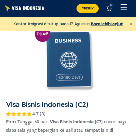
Lewati
☰
0
Masuk
ke
konten
×
Kantor Imigrasi ditutup pada 17 Agustus
Baca lebih lanjut
Dijual!
Visa Bisnis Indonesia (C2)
4.7 (3)
Donasi ke Sungai Watch
Peringkat
4.7
Entri Tunggal 60 hari
Visa Bisnis Indonesia (C2)
cocok bagi
untuk membersihkan sungai-sungai di
4.7
dari 5
siapa saja yang bepergian ke Bali atau tempat lain di
berdasarkan
Bali
penilaian