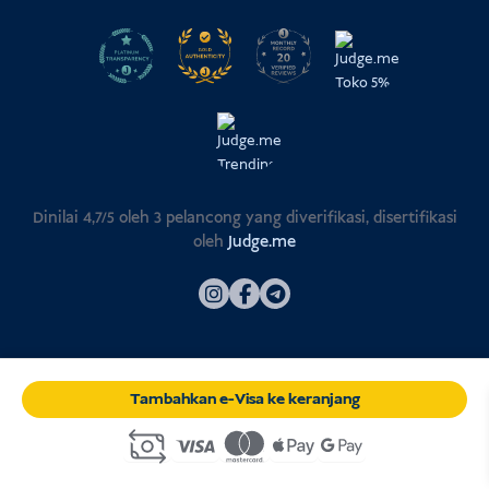
Dinilai 4,7/5 oleh
3
pelancong yang diverifikasi, disertifikasi
oleh
Judge.me
Tambahkan e-Visa ke keranjang