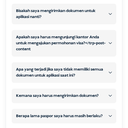
Bisakah saya mengirimkan dokumen untuk
aplikasi nanti?
Apakah saya harus mengunjungi kantor Anda
untuk mengajukan permohonan visa?</trp-post-
content
nanti
WhatsApp
email
tidak perlu mengunjungi kantor
kami
Apa yang terjadi jika saya tidak memiliki semua
dokumen untuk aplikasi saat ini?
rincian kontak melalui email
online
pindaian atau foto yang jelas
nanti
WhatsApp atau email
Kemana saya harus mengirimkan dokumen?
formulir aplikasi online
mulai
memproses dan mengirimkan
memproses visa Anda
aplikasi visa Anda
Berapa lama paspor saya harus masih berlaku?
semua dokumen yang diperlukan
Semua dokumen yang diperlukan
dan