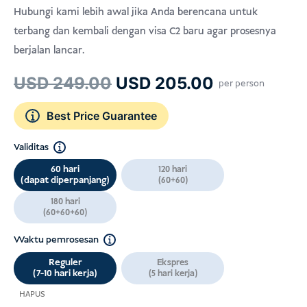
Hubungi kami lebih awal jika Anda berencana untuk
terbang dan kembali dengan visa C2 baru agar prosesnya
berjalan lancar.
Harga
Harga
USD
249.00
USD
205.00
per person
aslinya
saat
Best Price Guarantee
adalah:
ini
USD 249.00.
adalah:
Validitas
USD 205.00
60 hari
120 hari
(dapat diperpanjang)
(60+60)
180 hari
(60+60+60)
Waktu pemrosesan
Reguler
Ekspres
(7-10 hari kerja)
(5 hari kerja)
HAPUS