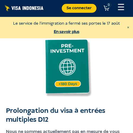
Skip
☰
0
Se connecter
to
content
Le service de l'immigration a fermé ses portes le 17 août
×
En savoir plus
Prolongation du visa à entrées
Faire un don à la Villa Kitty
multiples D12
Agissez pour les chats de Bali.
Nous ne sommes actuellement pas en mesure de vous