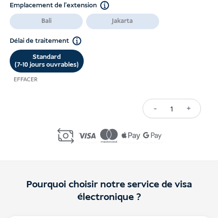
Emplacement de l'extension
prix :
Bali
Jakarta
USD 465
à
Délai de traitement
USD 495
Standard
(7-10 jours ouvrables)
EFFACER
-
+
Quantité
D12
Multiple-
Entry
Visa
Pourquoi choisir notre service de visa
Extension
électronique ?