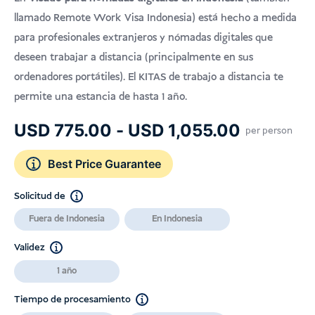
USD
Doña
llamado Remote Work Visa Indonesia) está hecho a medida
para profesionales extranjeros y nómadas digitales que
deseen trabajar a distancia (principalmente en sus
ordenadores portátiles). El KITAS de trabajo a distancia te
permite una estancia de hasta 1 año.
Rango
USD
775.00
-
USD
1,055.00
per person
de
Best Price Guarantee
precios:
desde
Solicitud de
USD 775
Fuera de Indonesia
En Indonesia
hasta
USD 1,05
Validez
1 año
Tiempo de procesamiento