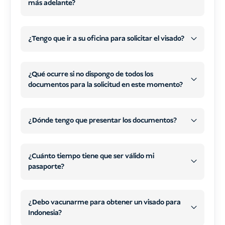
más adelante?
¿Tengo que ir a su oficina para solicitar el visado?
no necesita acudir a nuestra oficina
más tarde
¿Qué ocurre si no dispongo de todos los
en línea
WhatsApp
correo electrónico
documentos para la solicitud en este momento?
escaneos o fotos nítidas
datos de
contacto por correo electrónico
más tarde
WhatsApp o correo
¿Dónde tengo que presentar los documentos?
formulario de
electrónico
solicitud en línea
iniciar la
¿Cuánto tiempo tiene que ser válido mi
tramitar y presentar su solicitud
pasaporte?
tramitación de su visado
de visado
todos los
su
documentos necesarios
pago
tipo de visado
tu situación
Todos los documentos necesarios
y
¿Debo vacunarme para obtener un visado para
Realice su pedido en nuestro sitio web y
Indonesia?
Su pago