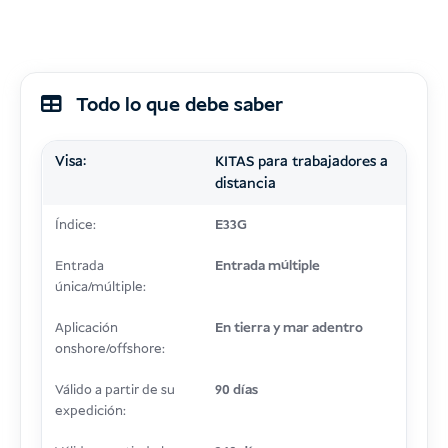
Todo lo que debe saber
Visa:
KITAS para trabajadores a
distancia
Índice:
E33G
Entrada
Entrada múltiple
única/múltiple:
Aplicación
En tierra y mar adentro
onshore/offshore:
Válido a partir de su
90 días
expedición: