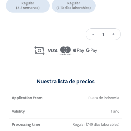
Regular
Regular
(2-3 semanas)
(7-10 días laborables)
-
+
Remote
Work
Visa
/
Digital
Nomad
Nuestra lista de precios
Visa
Indonesia
Solicitud
Validez
Tiempo de
Precio
Fuera de indonesia
(E33G)
de
procesamiento
cantidad
1 año
Regular (7-10 días laborables)