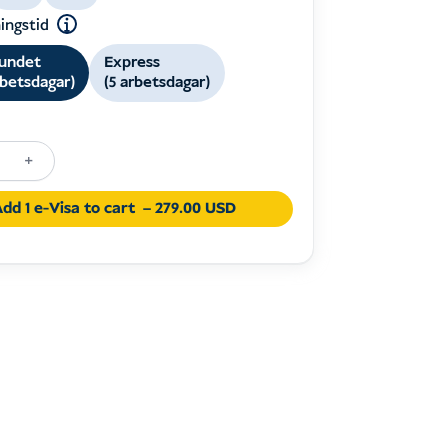
ingstid
undet
Express
rbetsdagar)
(5 arbetsdagar)
+
-
dd 1 e-Visa to cart
– 279.00 USD