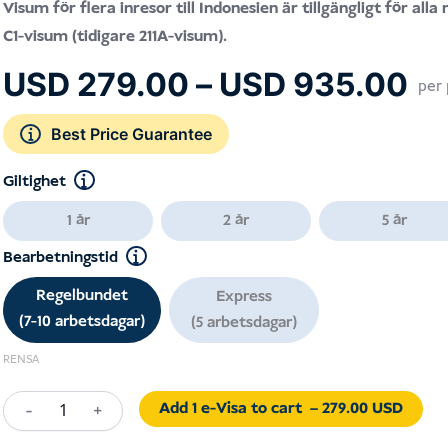
Visum för flera inresor till Indonesien är tillgängligt för alla
C1-visum (tidigare 211A-visum).
Pr
USD
279.00
–
USD
935.00
per 
US
till
Best Price Guarantee
US
Giltighet
1 år
2 år
5 år
Bearbetningstid
Regelbundet
Express
(7-10 arbetsdagar)
(5 arbetsdagar)
RENSA
Add 1 e-Visa to cart
– 279.00 USD
-
+
Multiple-