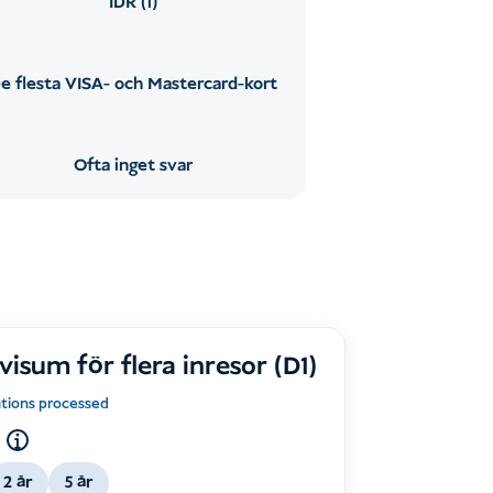
IDR (1)
e flesta VISA- och Mastercard-kort
Ofta inget svar
visum för flera inresor (D1)
ations processed
2 år
5 år