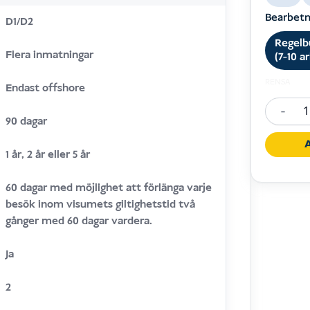
Bearbetn
D1/D2
Regelb
Flera inmatningar
(7-10 a
RENSA
Endast offshore
-
Multiple
90 dagar
Entry
A
1 år, 2 år eller 5 år
Tourist
Visa
60 dagar med möjlighet att förlänga varje
(D1)
besök inom visumets giltighetstid två
mängd
gånger med 60 dagar vardera.
Ja
2