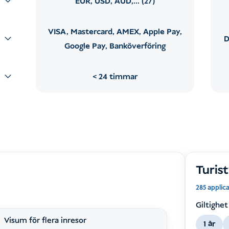
EUR, USD, AUD,... (27)
VISA, Mastercard, AMEX, Apple Pay,
D
Google Pay, Banköverföring
24 timmar
Turist
285 applic
Giltighet
Visum för flera inresor
1 år