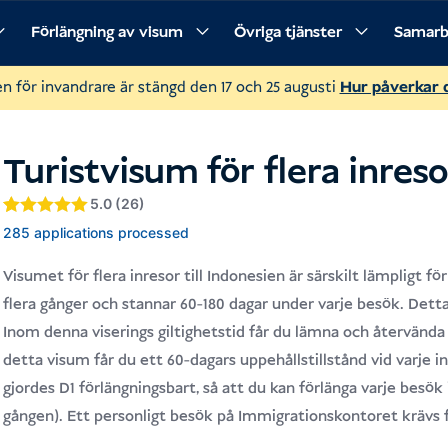
Förlängning av visum
Övriga tjänster
Samarb
ning
Krav och önskemål
Förfarande
Vanliga frågor och s
 för invandrare är stängd den 17 och 25 augusti
Hur påverkar 
Turistvisum för flera inreso
5.0 (26)
Betygsatt
5
5
285 applications processed
av 5 baserat
på
Visumet för flera inresor till Indonesien är särskilt lämpligt fö
kundrecensioner
flera gånger och stannar 60-180 dagar under varje besök. Detta
Inom denna viserings giltighetstid får du lämna och återvända t
detta visum får du ett 60-dagars uppehållstillstånd vid varje inr
gjordes D1 förlängningsbart, så att du kan förlänga varje besök i
gången). Ett personligt besök på Immigrationskontoret krävs fö