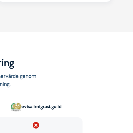
ring
r mervärde genom
ning.
evisa.imigrasi.go.id