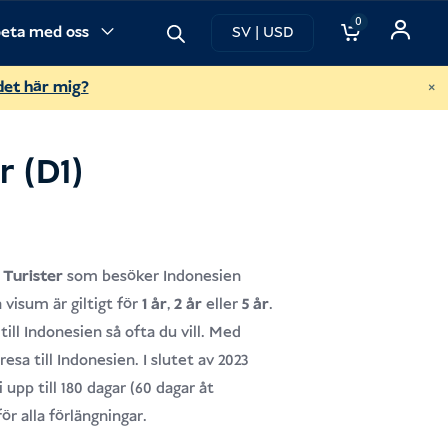
0
eta med oss
SV | USD
var
×
det här mig?
r (D1)
r
Turister
som besöker Indonesien
 visum är giltigt för
1 år
,
2 år
eller
5 år
.
ill Indonesien så ofta du vill. Med
esa till Indonesien. I slutet av 2023
 upp till 180 dagar (60 dagar åt
r alla förlängningar.