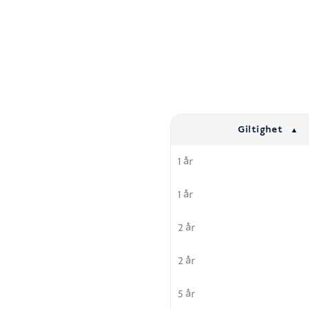
Giltighet
1 år
1 år
2 år
2 år
5 år