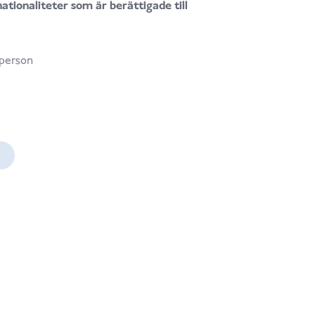
 nationaliteter som är berättigade till
isintervall:
person
D 279.00
D 935.00