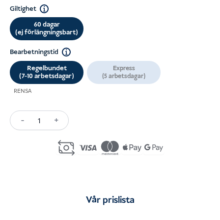
var:
är:
Giltighet
USD 249.00.
USD 205.00
60 dagar
(ej förlängningsbart)
Bearbetningstid
Regelbundet
Express
(7-10 arbetsdagar)
(5 arbetsdagar)
RENSA
-
+
Exhibition
Visa
Indonesia
(C11)
mängd
Vår prislista