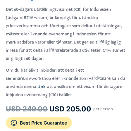
4.9
av 5
baserat på
Det 60-dagars utställningsvisumet (C11) för Indonesien
kundrecensioner
(tidigare B211A-visum) är lämpligt för utländska
yrkesverksamma och företagare som deltar i utställningar,
mässor eller liknande evenemang i Indonesien för att
marknadsföra varor eller tjänster. Det ger en tillfällig laglig
inresa för att delta i affärsrelaterade aktiviteter. C11-visumet
är giltigt i 60 dagar.
Om du har blivit inbjuden att delta i ett
seminarium/workshop eller liknande som värd/talare kan du
använda denna
länk
att ansöka om ett visum för deltagare i
inbjudna evenemang (C10) istället.
Det
Det
USD
249.00
USD
205.00
per person
ursprungliga
nuvarande
Best Price Guarantee
priset
priset