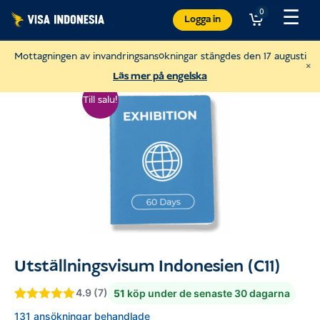
Hoppa
☰
0
Logga in
till
innehåll
Mottagningen av invandringsansökningar stängdes den 17 augusti
×
Läs mer på engelska
Till salu!
Donera till Villa Kitty
Utställningsvisum Indonesien (C11)
och hjälpa katter på Bali
4.9 (7)
51
köp under de senaste 30 dagarna
USD
Donera
Betygsatt
4.9
131 ansökningar behandlade