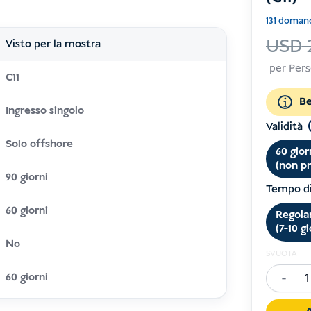
131 doman
USD
Visto per la mostra
per Per
C11
Be
Ingresso singolo
Validità
Solo offshore
60 gior
(non pr
90 giorni
Tempo di
60 giorni
Regola
(7-10 gi
No
SVUOTA
-
60 giorni
Exhibiti
Visa