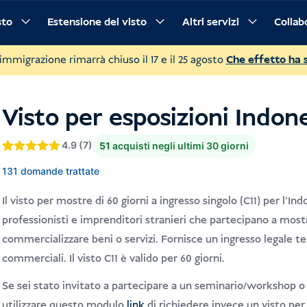
sto
Estensione del visto
Altri servizi
Collab
ti
Procedura
Domande frequenti
 immigrazione rimarrà chiuso il 17 e il 25 agosto
Che effetto ha 
Visto per esposizioni Indone
4.9 (7)
51
acquisti negli ultimi 30 giorni
Valutato
4.9
4.9
131 domande trattate
su 5 su
base di
recensioni
Il visto per mostre di 60 giorni a ingresso singolo (C11) per l'In
professionisti e imprenditori stranieri che partecipano a mostre
commercializzare beni o servizi. Fornisce un ingresso legale 
commerciali. Il visto C11 è valido per 60 giorni.
Se sei stato invitato a partecipare a un seminario/workshop o si
utilizzare questo modulo
link
di richiedere invece un visto per 