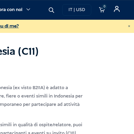
0
ora con noi
IT | USD
×
su di me?
sia (C11)
donesia (ex visto B211A) è adatto a
, fiere o eventi simili in Indonesia per
temporaneo per partecipare ad attività
mili in qualità di ospite/relatore, puoi
partecipanti a eventi su invito (C10).