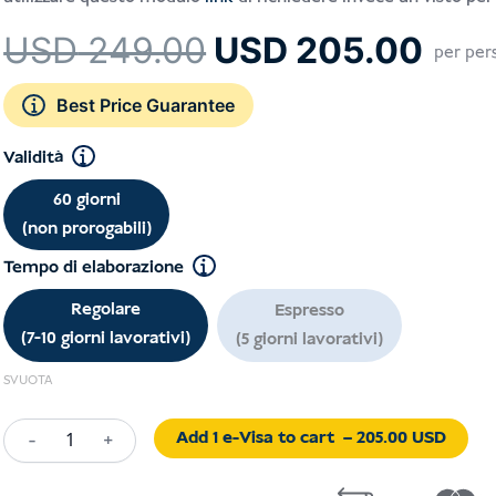
Il
Il
USD
249.00
USD
205.00
per per
prezzo
pre
originale
attu
Best Price Guarantee
era:
è:
Validità
USD 249.00.
USD
60 giorni
(non prorogabili)
Tempo di elaborazione
Regolare
Espresso
(7-10 giorni lavorativi)
(5 giorni lavorativi)
SVUOTA
Add 1 e-Visa to cart
– 205.00 USD
-
+
Exhibition
Visa