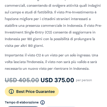
commerciali, consentendo di svolgere attività quali indagini
sul campo e studi di fattibilità. Il visto Pre-Investimento è
l'opzione migliore per i cittadini stranieri interessati a
stabilire una presenza commerciale in Indonesia. Il visto Pre-
Investment Single-Entry (C12) consente di soggiornare in
Indonesia per 180 giorni con la possibilità di prolungare la
visita per altri 180 giorni.
Importante: il visto C12 è un visto per un solo ingresso. Una
volta lasciata l'Indonesia, il visto non sarà più valido e sarà
necessario un nuovo visto per rientrare in Indonesia.
Il
Il
USD
405.00
USD
375.00
per person
prezzo
prezzo
Best Price Guarantee
originale
attuale
era:
è:
Tempo di elaborazione
USD 405.00.
USD 375.00