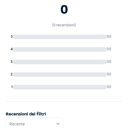
0
biglietto
(0 recensioni)
di ritorno o di proseguimento
negato
5
(0)
l'imbarco o l'ingresso
4
(0)
4. Carta d'arrivo per tutta
3
(0)
l'Indonesia
2
(0)
1 settembre 2025
1
(0)
Carta d'arrivo per l'Indonesia
dogana
salute
Scheda di arrivo
Recensioni dei filtri
non