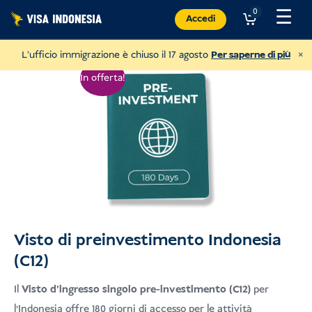
Vai
☰
0
Accedi
al
contenuto
×
L'ufficio immigrazione è chiuso il 17 agosto
Per saperne di più
In offerta!
Visto di preinvestimento Indonesia
Donazione a Sungai Watch
(C12)
per ripulire i fiumi di Bali
Il
Visto d'ingresso singolo pre-investimento (C12)
per
USD
Donare
l'Indonesia offre 180 giorni di accesso per le attività