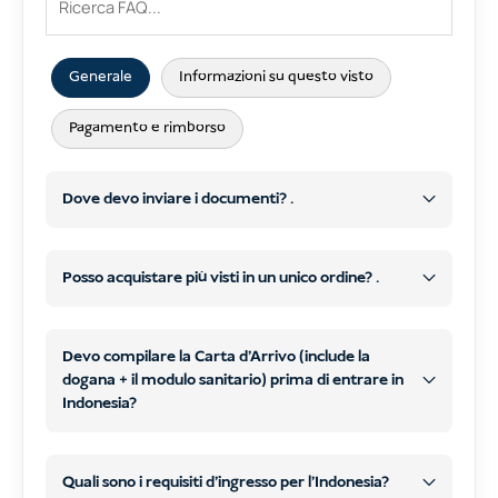
Generale
Informazioni su questo visto
Pagamento e rimborso
Dove devo inviare i documenti? .
Posso acquistare più visti in un unico ordine? .
Devo compilare la Carta d'Arrivo (include la
Effettuate l'ordine sul nostro sito web e
dogana + il modulo sanitario) prima di entrare in
assicuratevi della conferma del
Indonesia?
stesso tipo di visto
diversi tipi
pagamento.
Carta d'arrivo per l'Indonesia
Subito dopo l'acquisto, riceverete
Quali sono i requisiti d'ingresso per l'Indonesia?
un