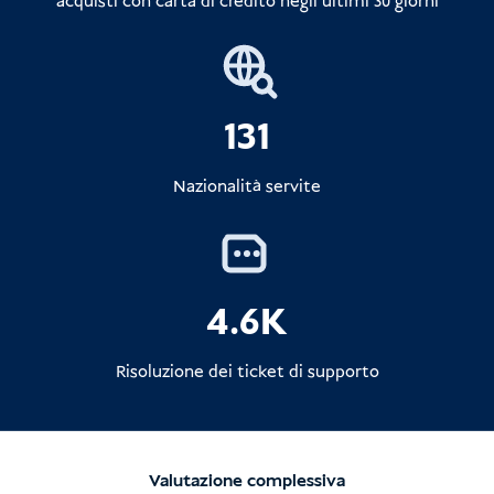
acquisti con carta di credito negli ultimi 30 giorni
è necessario il visto
131
Visto
all'arrivo
Nazionalità servite
Visto
elettronico all'arrivo
(eVOA)
4.6K
Visto C1
Risoluzione dei ticket di supporto
Trova visti
3. Biglietto in uscita (onward)
Valutazione complessiva