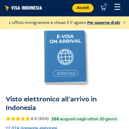
Vai
☰
0
Accedi
al
contenuto
×
L'ufficio immigrazione è chiuso il 17 agosto
Per saperne di più
Visto elettronico all'arrivo in
Donazione a JAAN
Indonesia
e aiutare tutti i tipi di animali
4.9 (604)
269
acquisti negli ultimi 30 giorni
USD
Donare
Valutato
4.9
4.9
12.024 domande elaborate