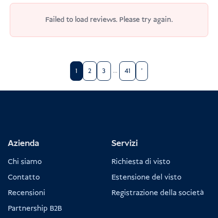
(solo Bali)
Failed to load reviews. Please try again.
Amare la tassa
sul turismo di Bali
150.000 IDR
10 USD / 9
EUR
1
2
3
…
41
'
Pagare online in anticipo (le carte di
credito a volte non funzionano), oppure
Pagare direttamente in aeroporto all'arrivo
Azienda
Servizi
Requisiti di ammissione Indonesia
Chi siamo
Richiesta di visto
Contatto
Estensione del visto
Recensioni
Registrazione della società
Partnership B2B