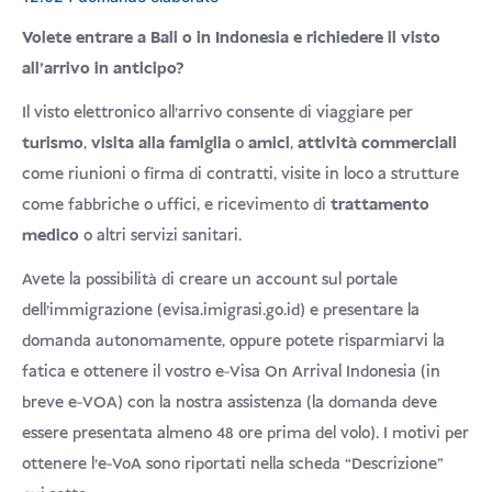
su 5 su
base di
Volete entrare a Bali o in Indonesia e richiedere il visto
recensioni
all'arrivo in anticipo?
Il visto elettronico all'arrivo consente di viaggiare per
turismo
,
visita alla famiglia
o
amici
,
attività commerciali
come riunioni o firma di contratti, visite in loco a strutture
come fabbriche o uffici, e ricevimento di
trattamento
medico
o altri servizi sanitari.
Avete la possibilità di creare un account sul portale
dell'immigrazione (evisa.imigrasi.go.id) e presentare la
domanda autonomamente, oppure potete risparmiarvi la
fatica e ottenere il vostro e-Visa On Arrival Indonesia (in
breve e-VOA) con la nostra assistenza (la domanda deve
essere presentata almeno 48 ore prima del volo). I motivi per
ottenere l'e-VoA sono riportati nella scheda “Descrizione”