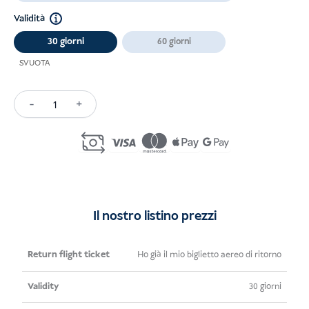
Validità
30 giorni
60 giorni
SVUOTA
-
+
e-
Visa
On
Arrival
Indonesia
quantità
Il nostro listino prezzi
Biglietto
Validità
Prezzo
Ho già il mio biglietto aereo di ritorno
aereo di
30 giorni
andata e