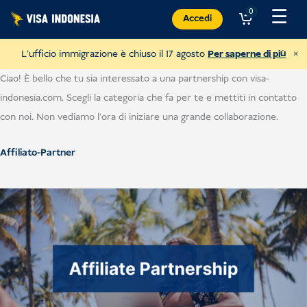
Vai
☰
0
Accedi
al
contenuto
×
L'ufficio immigrazione è chiuso il 17 agosto
Per saperne di più
Ciao! È bello che tu sia interessato a una partnership con visa-
indonesia.com. Scegli la categoria che fa per te e mettiti in contatto
con noi. Non vediamo l'ora di iniziare una grande collaborazione.
Affiliato-Partner
Donazione a JAAN
e aiutare tutti i tipi di animali
USD
Donare