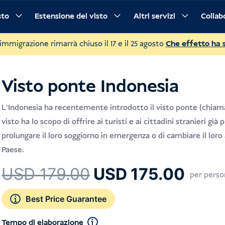
sto
Estensione del visto
Altri servizi
Collab
Procedura
Domande frequenti
 immigrazione rimarrà chiuso il 17 e il 25 agosto
Che effetto ha 
Visto ponte Indonesia
L'Indonesia ha recentemente introdotto il visto ponte (chiama
visto ha lo scopo di offrire ai turisti e ai cittadini stranieri già 
prolungare il loro soggiorno in emergenza o di cambiare il loro 
Paese.
Il
Il
USD
179.00
USD
175.00
per perso
prezzo
prez
originale
attua
Best Price Guarantee
era:
è:
Tempo di elaborazione