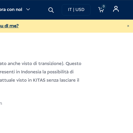
0
ora con noi
IT | USD
×
su di me?
to anche visto di transizione). Questo
presenti in Indonesia la possibilità di
attuale visto in KITAS senza lasciare il
n
zo
le