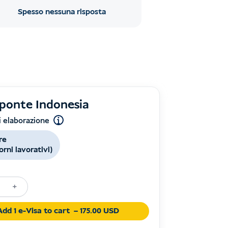
Spesso nessuna risposta
 ponte Indonesia
 elaborazione
re
iorni lavorativi)
+
Add 1 e-Visa to cart
– 175.00 USD
ia