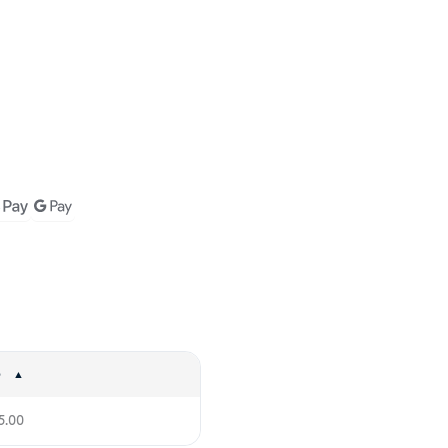
175.00.
o
5.00