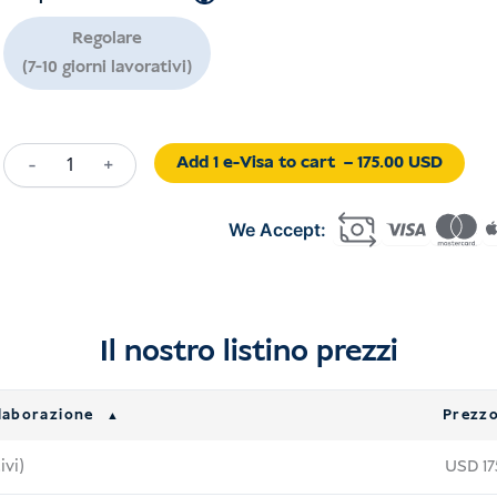
USD 179.00.
USD 
Regolare
(7-10 giorni lavorativi)
Add 1 e-Visa to cart
– 175.00 USD
-
+
Bridging
Visa
Indonesia
quantità
Il nostro listino prezzi
laborazione
Prezz
ivi)
USD
17