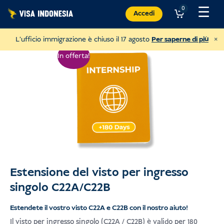
Vai
☰
0
Accedi
al
contenuto
×
L'ufficio immigrazione è chiuso il 17 agosto
Per saperne di più
In offerta!
Estensione del visto per ingresso
Donazione a Sungai Watch
singolo C22A/C22B
per ripulire i fiumi di Bali
Estendete il vostro visto C22A e C22B con il nostro aiuto!
USD
Donare
Il visto per ingresso singolo (C22A / C22B) è valido per 180