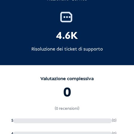
2. Se non è possibile una proroga
il prima possibile
4.6K
Risoluzione dei ticket di supporto
Importante:
Valutazione complessiva
aumento delle multe
0
questioni amministrative
(0 recensioni)
indagini sull'immigrazione
5
(0)
4
(0)