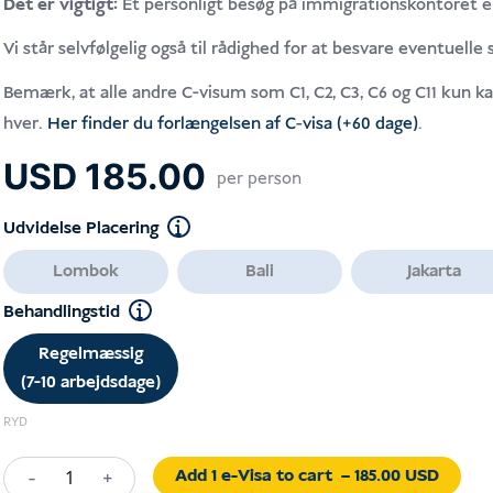
Det er vigtigt:
Et personligt besøg på immigrationskontoret er
Vi står selvfølgelig også til rådighed for at besvare eventuelle
Bemærk, at alle andre C-visum som C1, C2, C3, C6 og C11 kun 
hver.
Her finder du forlængelsen af C-visa (+60 dage)
.
USD
185.00
per person
Udvidelse Placering
Lombok
Bali
Jakarta
Behandlingstid
Regelmæssig
(7-10 arbejdsdage)
RYD
Add 1 e-Visa to cart
– 185.00 USD
-
+
C22A/C22B