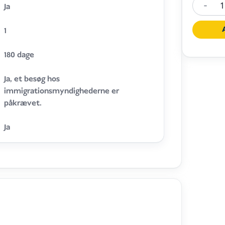
-
Ja
C22A/C2
Single-
1
Entry
Visa
180 dage
Extensi
Ja, et besøg hos
mængd
immigrationsmyndighederne er
påkrævet.
Ja