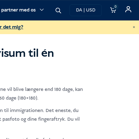
0
v partner med os
DA | USD
×
r det mig?
isum til én
erne vil blive længere end 180 dage, kan
60 dage (180+180).
em til immigrationen. Det eneste, du
t pasfoto og dine fingeraftryk. Du vil