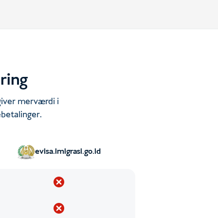
dring
giver merværdi i
betalinger.
evisa.imigrasi.go.id