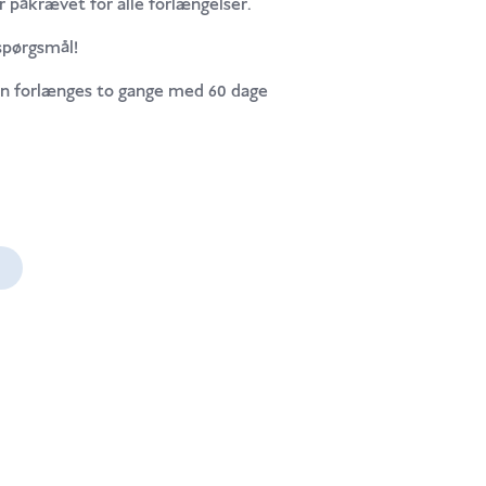
 påkrævet for alle forlængelser.
 spørgsmål!
kan forlænges to gange med 60 dage