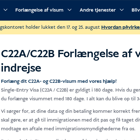
Forlængelse af visum
Andre tjenester
Bli
Beskrivelse
Kravene
Procedure
Ofte stillede spørgsmål
gskontoret holder lukket den 17. og 25. august
Hvordan påvirke
C22A/C22B Forlængelse af v
indrejse
Forlæng dit C22A- og C22B-visum med vores hjælp!
Single-Entry Visa (C22A / C22B) er gyldigt i 180 dage. Hvis du g
du forlænge visummet med 180 dage. I alt kan du blive op til 3
Vi sørger for, at dine data og din betaling kommer korrekt fr
skal gøre, er at gå til immigrationen med dit pas og få taget di
modtage en aftale med immigrationsmyndighederne fra os.