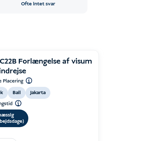
Ofte intet svar
C22B Forlængelse af visum
 indrejse
e Placering
k
Bali
Jakarta
ngstid
mæssig
rbejdsdage)