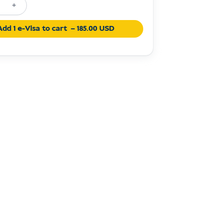
+
2B
Add 1 e-Visa to cart
– 185.00 USD
on
e