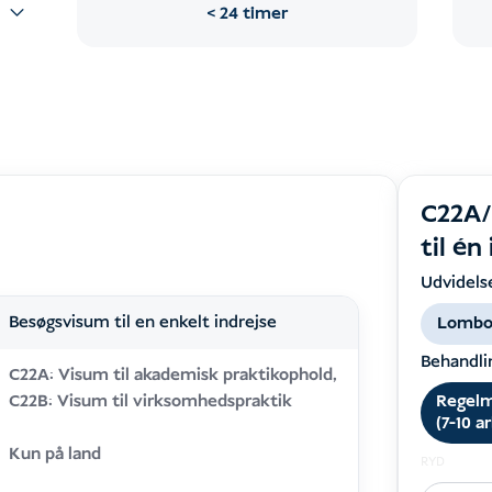
24 timer
C22A/
til én
Udvidels
Besøgsvisum til en enkelt indrejse
Lombo
Behandli
C22A: Visum til akademisk praktikophold,
Regel
C22B: Visum til virksomhedspraktik
(7-10 a
Kun på land
RYD