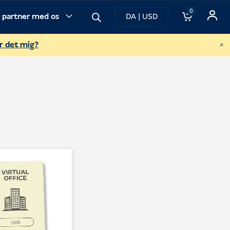
0
v partner med os
DA | USD
×
r det mig?