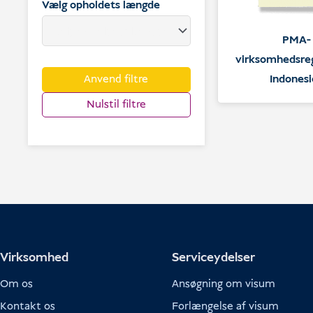
Vælg opholdets længde
PMA-
virksomhedsreg
Anvend filtre
Indones
Nulstil filtre
Virksomhed
Serviceydelser
Om os
Ansøgning om visum
Kontakt os
Forlængelse af visum