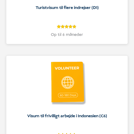
Turistvisum til flere indrejser (D1)
5
Bedømt
Op til 6 måneder
som
5
ud af 5
baseret på
kundebedømmelser
Visum til frivilligt arbejde i Indonesien (C6)