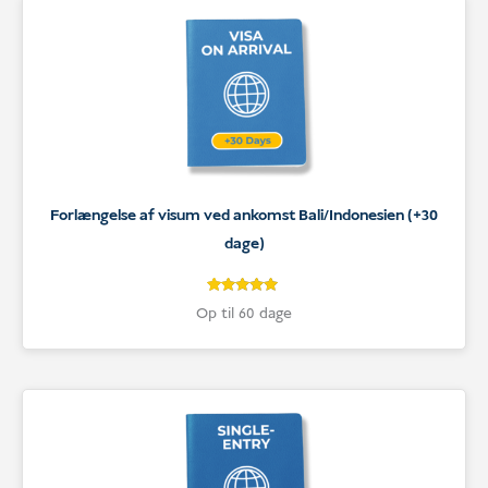
Forlængelse af visum ved ankomst Bali/Indonesien (+30
dage)
4.9
Bedømt
Op til 60 dage
som
4.9
ud af 5
baseret på
kundebedømmelser