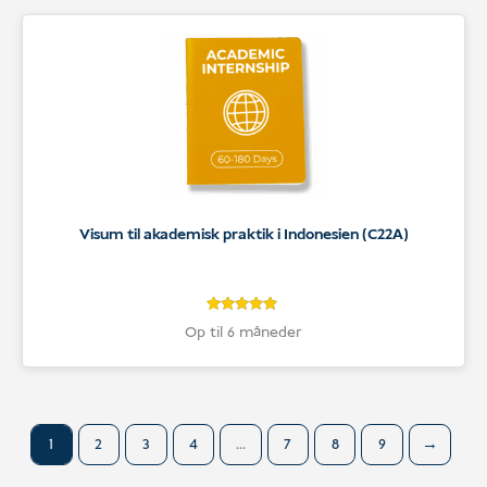
Visum til akademisk praktik i Indonesien (C22A)
5
Bedømt
Op til 6 måneder
som
5
ud af 5
baseret på
kundebedømmelser
1
2
3
4
...
7
8
9
→