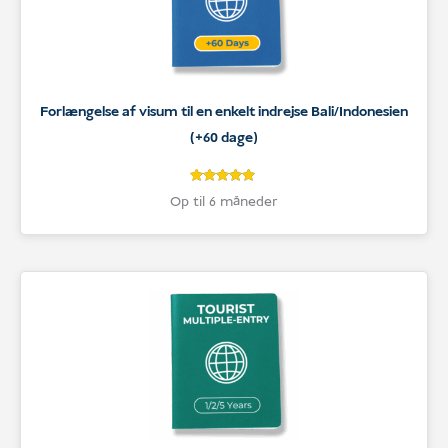
Forlængelse af visum til en enkelt indrejse Bali/Indonesien
(+60 dage)
5
Bedømt
Op til 6 måneder
som
5
ud af 5
baseret på
kundebedømmelser