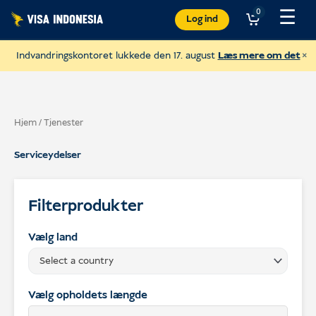
Spring
☰
0
Log ind
til
indhold
×
Indvandringskontoret lukkede den 17. august
Læs mere om det
Hjem
/ Tjenester
Serviceydelser
Filterprodukter
Vælg land
Select a country
Donér til Sungai Watch
for at rense Balis floder
Vælg opholdets længde
USD
Doner