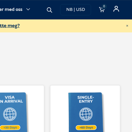
0
ner med oss
NB | USD
×
ette meg?