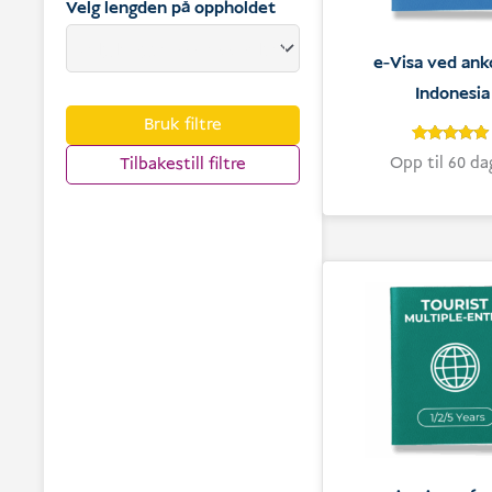
Velg lengden på oppholdet
e-Visa ved an
Indonesia
Bruk filtre
4.9
Vurdert
Opp til 60 da
Tilbakestill filtre
4.9
av 5 basert
på
kundevurder