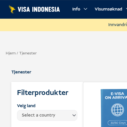
Hopp
Info
Visumsøknad
til
innhold
Innvandri
Hjem
/ Tjenester
Tjenester
Filterprodukter
Velg land
Select a country