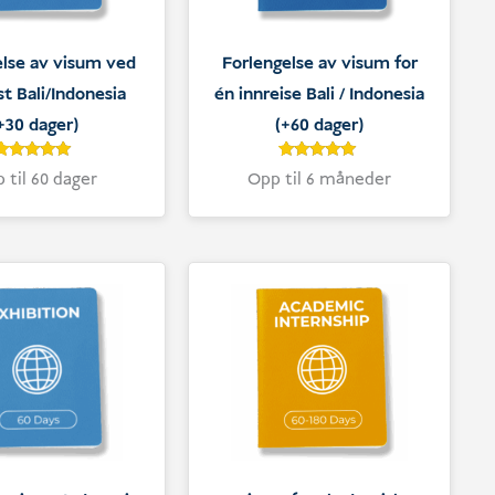
else av visum ved
Forlengelse av visum for
t Bali/Indonesia
én innreise Bali / Indonesia
+30 dager)
(+60 dager)
4.9
Vurdert
5
Vurdert
 til 60 dager
Opp til 6 måneder
4.9
5
av 5 basert
av 5 basert
på
på
kundevurderinger
kundevurderinger