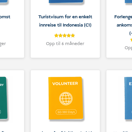
komst
Turistvisum for en enkelt
Forleng
innreise til Indonesia (C1)
ankoms
(
4.9
Vurdert
ger
Opp til 6 måneder
4.9
Opp
av 5 basert
på
inger
kundevurderinger