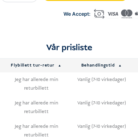
On
Arrival
Extension
Bali
/
Vår prisliste
Indonesia
(+30
Flybillett tur-retur
Behandlingstid
days)
antall
Jeg har allerede min
Vanlig (7-10 virkedager)
returbillett
Jeg har allerede min
Vanlig (7-10 virkedager)
returbillett
Jeg har allerede min
Vanlig (7-10 virkedager)
returbillett