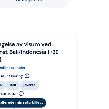
Ofte ingen svar
ngelse av visum ved
st Bali/Indonesia (+30
)
andlede søknader
se Plassering
k
Bali
Jakarta
t tur-retur
 allerede min returbillett