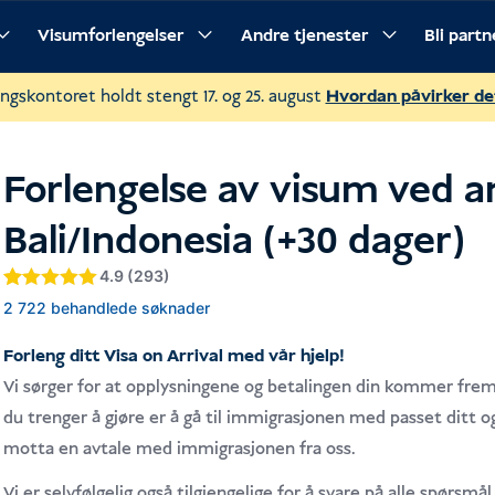
Visumforlengelser
Andre tjenester
Bli part
rivelse
Krav
Fremgangsmåte
Ofte stilte spørsmål
ngskontoret holdt stengt 17. og 25. august
Hvordan påvirker d
Forlengelse av visum ved 
Bali/Indonesia (+30 dager)
4.9 (293)
Vurdert
4.9
4.9
2 722 behandlede søknader
av 5 basert
på
Forleng ditt Visa on Arrival med vår hjelp!
kundevurderinger
Vi sørger for at opplysningene og betalingen din kommer frem 
du trenger å gjøre er å gå til immigrasjonen med passet ditt og 
motta en avtale med immigrasjonen fra oss.
Vi er selvfølgelig også tilgjengelige for å svare på alle spørsmå