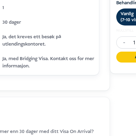
Behandli
1
Vanlig
(7-10 v
30 dager
NULLSTILL
Ja, det kreves ett besøk på
-
utlendingskontoret.
Visa
On
Ja, med Bridging Visa. Kontakt oss for mer
Arrival
informasjon.
Extensi
Bali
/
Indones
(+30
days)
antall
 mer enn 30 dager med ditt Visa On Arrival?