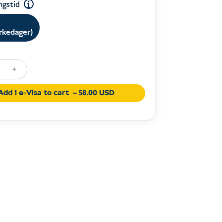
ngstid
irkedager)
+
Add 1 e-Visa to cart
– 58.00 USD
on
ia