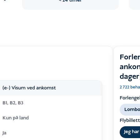
24 timer
Forle
ankom
dager
2 722 beh
(e-) Visum ved ankomst
Forlengel
B1, B2, B3
Lombo
Kun på land
Flybillet
Jeg har
Ja