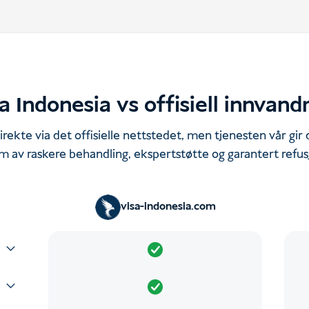
a Indonesia vs offisiell innvand
rekte via det offisielle nettstedet, men tjenesten vår gir
m av raskere behandling, ekspertstøtte og garantert refus
visa-indonesia.com