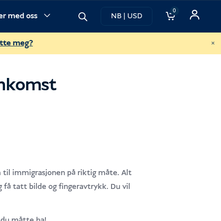
0
ner med oss
NB | USD
×
ette meg?
ankomst
til immigrasjonen på riktig måte. Alt
få tatt bilde og fingeravtrykk. Du vil
l du måtte ha!