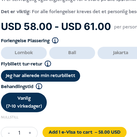
Det er viktig:
For alle forlengelser kreves det et personlig be
Pris
USD
58.00
-
USD
61.00
per perso
USD 
til
Forlengelse Plassering
USD 
Lombok
Bali
Jakarta
Flybillett tur-retur
Jeg har allerede min returbillett
Behandlingstid
Vanlig
(7-10 virkedager)
NULLSTILL
Add 1 e-Visa to cart
– 58.00 USD
-
+
Visa