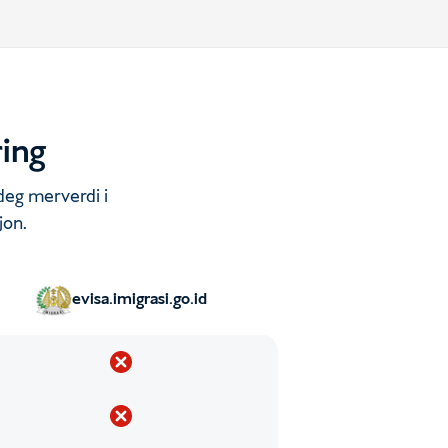
ring
 deg merverdi i
jon.
evisa.imigrasi.go.id