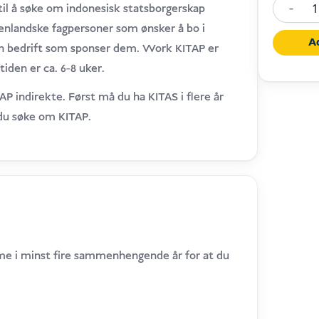
-
 til å søke om indonesisk statsborgerskap
Work
tenlandske fagpersoner som ønsker å bo i
KITAP
A
 en bedrift som sponser dem. Work KITAP er
Indones
tiden er ca. 6-8 uker.
antall
P indirekte. Først må du ha KITAS i flere år
du søke om KITAP.
e i minst fire sammenhengende år for at du