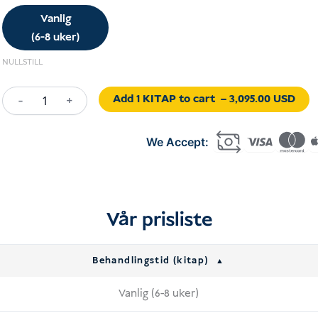
Vanlig
(6-8 uker)
NULLSTILL
Add 1 KITAP to cart
– 3,095.00 USD
-
+
Work
KITAP
Indonesia
antall
Vår prisliste
Behandlingstid (kitap)
Vanlig (6-8 uker)