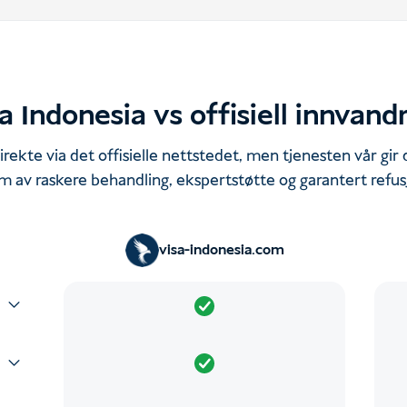
a Indonesia vs offisiell innvand
rekte via det offisielle nettstedet, men tjenesten vår gir
m av raskere behandling, ekspertstøtte og garantert refus
visa-indonesia.com