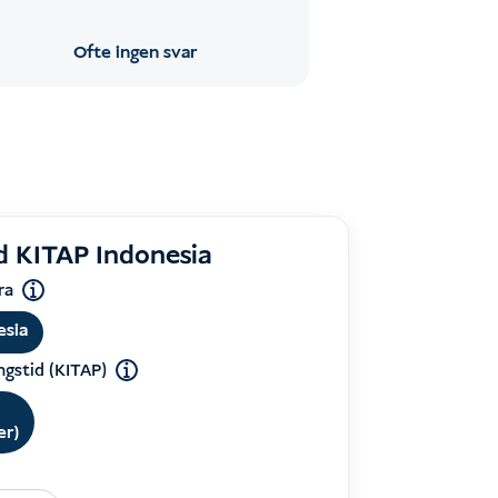
Ofte ingen svar
d KITAP Indonesia
ra
esia
ngstid (KITAP)
er)