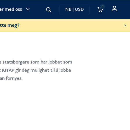
0
ner med oss
NB | USD
×
ette meg?
ke statsborgere som har jobbet som
KITAP gir deg mulighet til å jobbe
kan fornyes.