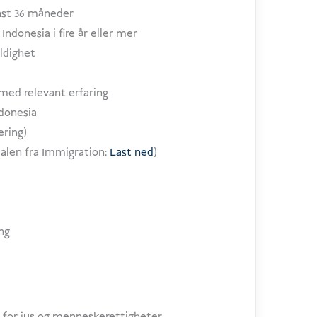
inst 36 måneder
Indonesia i fire år eller mer
ldighet
 med relevant erfaring
ndonesia
ering)
alen fra Immigration:
Last ned
)
ng
for jus og menneskerettigheter