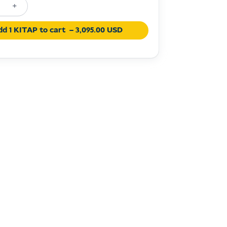
+
dd 1 KITAP to cart
– 3,095.00 USD
ia