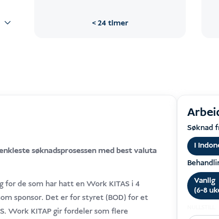
24 timer
Arbei
Søknad f
I Indon
il enkleste søknadsprosessen med best valuta
Behandli
Vanlig
ig for de som har hatt en Work KITAS i 4
(6-8 uk
m sponsor. Det er for styret (BOD) for et
NULLSTILL
S. Work KITAP gir fordeler som flere