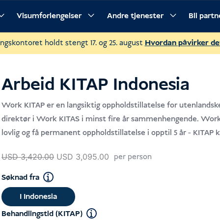
Visumforlengelser
Andre tjenester
Bli part
gangsmåte
Ofte stilte spørsmål
ngskontoret holdt stengt 17. og 25. august
Hvordan påvirker d
Arbeid KITAP Indonesia
Work KITAP er en langsiktig oppholdstillatelse for utenlands
direktør i Work KITAS i minst fire år sammenhengende. Work 
lovlig og få permanent oppholdstillatelse i opptil 5 år - KITAP 
Opprinnelig
Gjeldende
USD
3,420.00
USD
3,095.00
per person
pris
pris
Søknad fra
var:
er:
I Indonesia
USD 3,420.00.
USD 3,095.00.
Behandlingstid (KITAP)