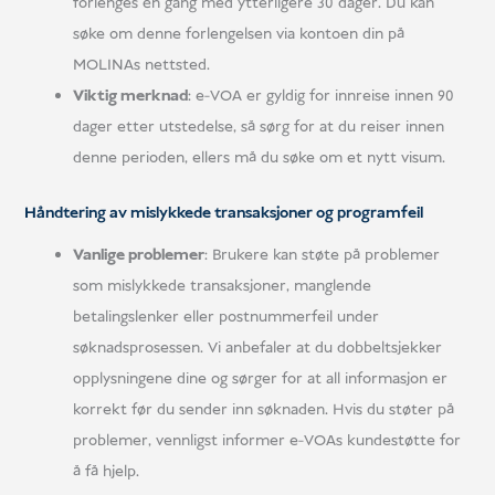
forlenges én gang med ytterligere 30 dager. Du kan
søke om denne forlengelsen via kontoen din på
MOLINAs nettsted.
Viktig merknad
: e-VOA er gyldig for innreise innen 90
dager etter utstedelse, så sørg for at du reiser innen
denne perioden, ellers må du søke om et nytt visum.
Håndtering av mislykkede transaksjoner og programfeil
Vanlige problemer
: Brukere kan støte på problemer
som mislykkede transaksjoner, manglende
betalingslenker eller postnummerfeil under
søknadsprosessen. Vi anbefaler at du dobbeltsjekker
opplysningene dine og sørger for at all informasjon er
korrekt før du sender inn søknaden. Hvis du støter på
problemer, vennligst informer e-VOAs kundestøtte for
å få hjelp.