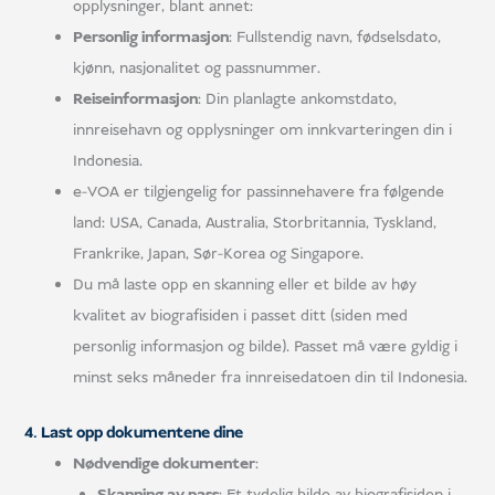
opplysninger, blant annet:
Personlig informasjon
: Fullstendig navn, fødselsdato,
kjønn, nasjonalitet og passnummer.
Reiseinformasjon
: Din planlagte ankomstdato,
innreisehavn og opplysninger om innkvarteringen din i
Indonesia.
e-VOA er tilgjengelig for passinnehavere fra følgende
land: USA, Canada, Australia, Storbritannia, Tyskland,
Frankrike, Japan, Sør-Korea og Singapore.
Du må laste opp en skanning eller et bilde av høy
kvalitet av biografisiden i passet ditt (siden med
personlig informasjon og bilde). Passet må være gyldig i
minst seks måneder fra innreisedatoen din til Indonesia.
4. Last opp dokumentene dine
Nødvendige dokumenter
:
Skanning av pass
: Et tydelig bilde av biografisiden i