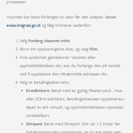
prosessen.
Visumet kan bare forlenges to uker før det utløper. Besøk
evisa.imigrasi.go.id
og følg trinnene nedenfor:
Velg
Forleng visumet mitt
.
Skriv inn opplysningene dine, og velg
Finn
.
Hvis systemet gjenkjenner visumet eller
oppholdstillatelsen din, kan du forlenge den på nettet
ved å oppdatere den nåværende adressen din.
Velg et betalingsalternativ:
Kredittkort
: Betal med et gyldig Mastercard-, Visa-
eller JCB-kredittkort. Betalingsstatusen oppdateres i
løpet av ett minutt, og oppholdstillatelsen utstedes
umiddelbart.
Simponi
: Betal med Simponi. Det tar 1-2 timer før
betalingsstatusen oppdateres, og du kan laste ned