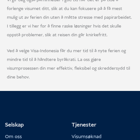
forlenge visumet ditt, slik at du kan fokusere på å få mest
mulig ut av ferien din uten å måtte stresse med papirarbeidet.
I tillegg er vi her for å finne raske løsninger hvis det skulle
oppstå problemer, slik at reisen din går knirkefritt.
Ved å velge Visa-Indonesia får du mer tid til å nyte ferien og
mindre tid til å håndtere byråkrati. La oss gjøre
visumprosessen din mer effektiv, fleksibel og skreddersydd til
dine behov.
Selskap
Tjenester
Om oss
Visumsøknad