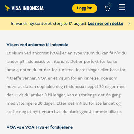
Hopp
☰
0
Logg inn
til
innhold
×
Innvandringskontoret stengte 17. august
Les mer om dette
Visum ved ankomst til Indonesia
Et visum ved ankomst (VOA) er en type visum du kan få når du
lander på indonesisk territorium. Det er perfekt for korte
besøk, enten du er der for turisme, forretninger eller bare for
å treffe venner. VOA er et visum for én innreise, noe som
betyr at du kan oppholde deg i Indonesia i opptil 30 dager med
det. Hvis du ønsker å bli lenger, kan du forlenge det én gang
med ytterligere 30 dager. Etter det må du forlate landet og
Gi en gave til JAAN
skaffe deg et nytt visum hvis du planlegger å komme tilbake.
og hjelpe alle slags dyr
VOA vs e VOA: Hva er forskjellene
USD
Gi en ga