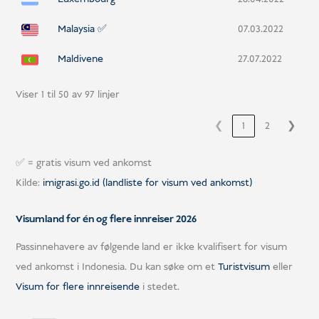
Malaysia ✅
07.03.2022
Maldivene
27.07.2022
Viser 1 til 50 av 97 linjer
❮
1
2
❯
✅ = gratis visum ved ankomst
Kilde:
imigrasi.go.id (landliste for visum ved ankomst)
Visumland for én og flere innreiser 2026
Passinnehavere av følgende
land er ikke kvalifisert for visum
ved ankomst i Indonesia. Du kan søke om et
Turistvisum
eller
Visum for flere innreisende
i stedet.