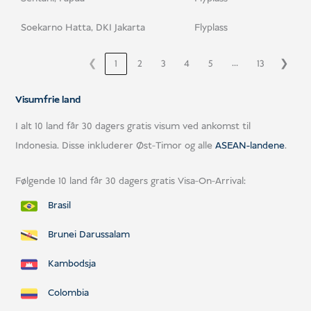
Soekarno Hatta, DKI Jakarta
Flyplass
…
❮
1
2
3
4
5
13
❯
Visumfrie land
I alt 10 land får 30 dagers gratis visum ved ankomst til
Indonesia. Disse inkluderer Øst-Timor og alle
ASEAN-landene
.
Følgende 10 land får 30 dagers gratis Visa-On-Arrival:
Brasil
Brunei Darussalam
Kambodsja
Colombia