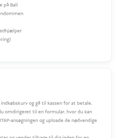
 på Bali
ejendommen
medhjælper
ring)
indkøbskurv og gå til kassen for at betale.
 du omdirigeret til en formular, hvor du kan
l KITAP-ansøgningen og uploade de nødvendige
er og vender tilbage til dig inden for en