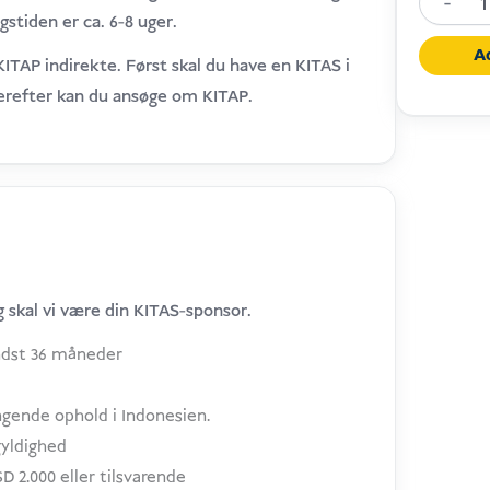
-
Retirem
stiden er ca. 6-8 uger.
KITAP
A
TAP indirekte. Først skal du have en KITAS i
Indones
erefter kan du ansøge om KITAP.
mængd
 skal vi være din KITAS-sponsor.
mindst 36 måneder
ende ophold i Indonesien.
yldighed
 2.000 eller tilsvarende