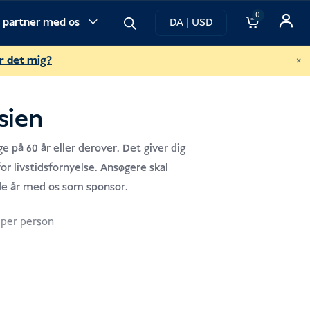
0
v partner med os
DA | USD
×
r det mig?
sien
 på 60 år eller derover. Det giver dig
for livstidsfornyelse. Ansøgere skal
de år med os som sponsor.
Den
per person
aktuelle
pris
er:
USD 3,095.00.