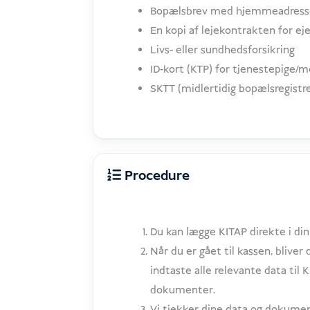
Bopælsbrev med hjemmeadresse
En kopi af lejekontrakten for 
Livs- eller sundhedsforsikring
ID-kort (KTP) for tjenestepige/
SKTT (midlertidig bopælsregistre
Procedure
Du kan lægge KITAP direkte i din 
Når du er gået til kassen, bliver
indtaste alle relevante data ti
dokumenter.
Vi tjekker dine data og dokument