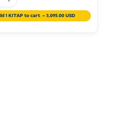
+
ent
dd 1 KITAP to cart
– 3,095.00 USD
ia
e