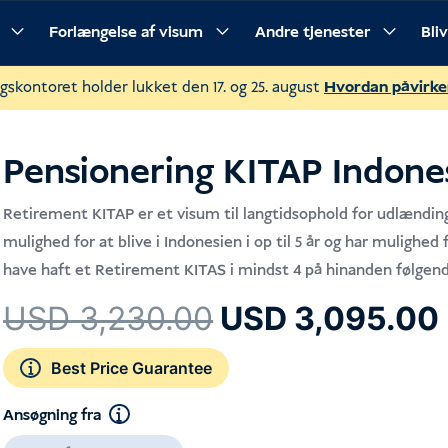
Forlængelse af visum
Andre tjenester
Bli
ocedure
Ofte stillede spørgsmål
gskontoret holder lukket den 17. og 25. august
Hvordan påvirke
Pensionering KITAP Indone
Retirement KITAP er et visum til langtidsophold for udlændinge
mulighed for at blive i Indonesien i op til 5 år og har mulighed 
have haft et Retirement KITAS i mindst 4 på hinanden følgen
Den
USD
3,230.00
USD
3,095.00
oprindelige
pris
Best Price Guarantee
var:
Ansøgning fra
USD 3,230.00.