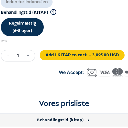
Inden for Indonesien
Behandlingstid (KITAP)
Regelmæssig
(6-8 uger)
RYD
Add 1 KITAP to cart
– 3,095.00 USD
-
+
Retirement
KITAP
Indonesia
mængde
Vores prisliste
Behandlingstid (kitap)