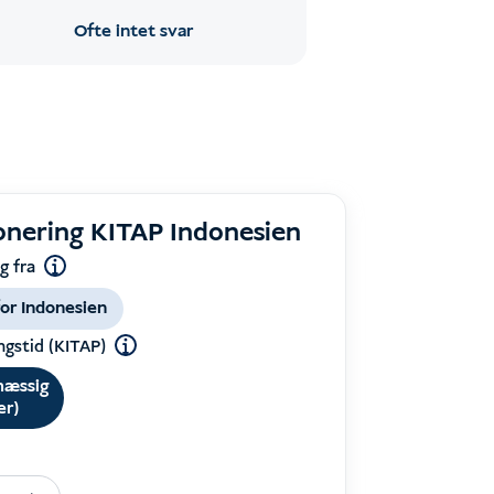
Ofte intet svar
onering KITAP Indonesien
g fra
for Indonesien
ngstid (KITAP)
mæssig
er)