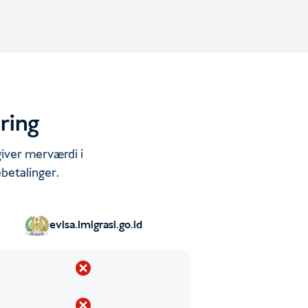
dring
giver merværdi i
betalinger.
evisa.imigrasi.go.id