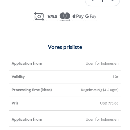
-
+
Spouse
Visa
Indonesia
(KITAS)
mængde
Vores prisliste
Ansøgning
Gyldighed
Behandlingstid
Pris
Uden for Indonesien
fra
(kitas)
1 år
Regelmæssig (4-6 uger)
USD
775.00
Uden for Indonesien