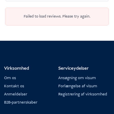
Betal online på forhånd (kreditkort fejler
nogle gange), eller
Failed to load reviews. Please try again.
Betal direkte i lufthavnen ved ankomst
Adgangskrav Indonesien
Virksomhed
Serviceydelser
Om os
Ansøgning om visum
Kontakt os
Forlængelse af visum
Anmeldelser
Registrering af virksomhed
B2B-partnerskaber