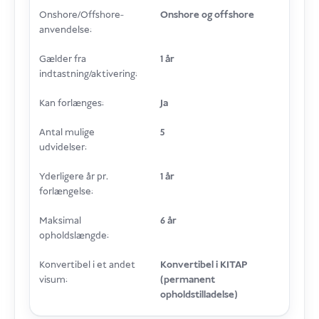
Onshore/Offshore-
Onshore og offshore
anvendelse:
Gælder fra
1 år
indtastning/aktivering:
Kan forlænges:
Ja
Antal mulige
5
udvidelser:
Yderligere år pr.
1 år
forlængelse:
Maksimal
6 år
opholdslængde:
Konvertibel i et andet
Konvertibel i KITAP
visum:
(permanent
opholdstilladelse)