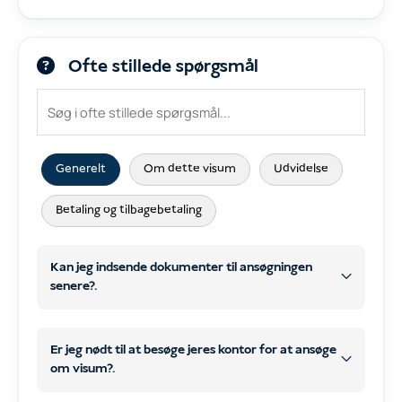
Ofte stillede spørgsmål
Generelt
Om dette visum
Udvidelse
Betaling og tilbagebetaling
Kan jeg indsende dokumenter til ansøgningen
senere?.
Er jeg nødt til at besøge jeres kontor for at ansøge
om visum?.
senere
WhatsApp
e-mail