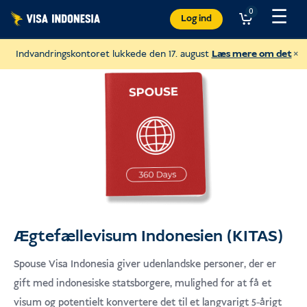
Spring
☰
0
Log ind
til
indhold
×
Indvandringskontoret lukkede den 17. august
Læs mere om det
Ægtefællevisum Indonesien (KITAS)
Donér til JAAN
Spouse Visa Indonesia giver udenlandske personer, der er
og hjælpe alle slags dyr
gift med indonesiske statsborgere, mulighed for at få et
USD
Doner
visum og potentielt konvertere det til et langvarigt 5-årigt