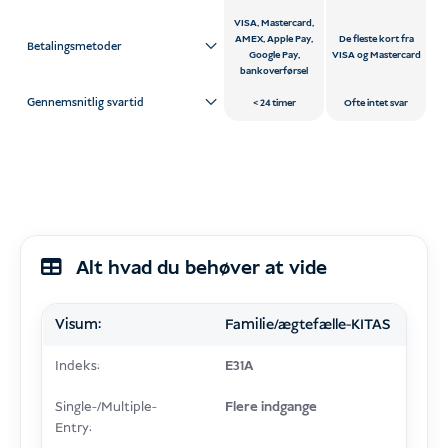
VISA, Mastercard,
AMEX, Apple Pay,
De fleste kort fra
Betalingsmetoder
Google Pay,
VISA og Mastercard
bankoverførsel
Gennemsnitlig svartid
24 timer
Ofte intet svar
Alt hvad du behøver at vide
Visum:
Familie/ægtefælle-KITAS
Indeks:
E31A
Single-/Multiple-
Flere indgange
Entry: