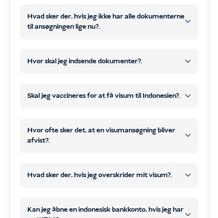
behøver ikke at besøge vores kontor
Hvad sker der, hvis jeg ikke har alle dokumenterne
online
til ansøgningen lige nu?.
kontaktoplysninger via e-mail
scanninger eller klare fotos
senere
WhatsApp
Hvor skal jeg indsende dokumenter?.
Online ansøgningsskema
eller e-mail
behandle og indsende din
visumansøgning
alle de
Start
Skal jeg vaccineres for at få visum til Indonesien?.
nødvendige dokumenter
betaling
behandlingen af dit visum
Alle nødvendige dokumenter
og
COVID-
Hvor ofte sker det, at en visumansøgning bliver
Afgiv din bestilling på vores hjemmeside,
afvist?.
19
Din betaling
og sørg for, at betalingen bliver bekræftet.
meget sjælden
Lige efter checkout modtager du
Hvad sker der, hvis jeg overskrider mit visum?.
valgfrie rejsevaccinationer
Vi har ikke haft et eneste
automatisk en
digital
tilfælde
ansøgningsformular
.
Bøde på 1.000.000 IDR pr. dag pr.
Kan jeg åbne en indonesisk bankkonto, hvis jeg har
I denne formular kan du uploade dine