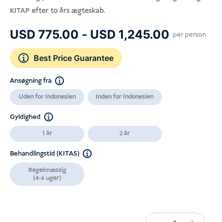
KITAP efter to års ægteskab.
Prisinter
USD
775.00
-
USD
1,245.00
per person
USD 775
Best Price Guarantee
til
USD 1,24
Ansøgning fra
Uden for Indonesien
Inden for Indonesien
Gyldighed
1 år
2 år
Behandlingstid (KITAS)
Regelmæssig
(4-6 uger)