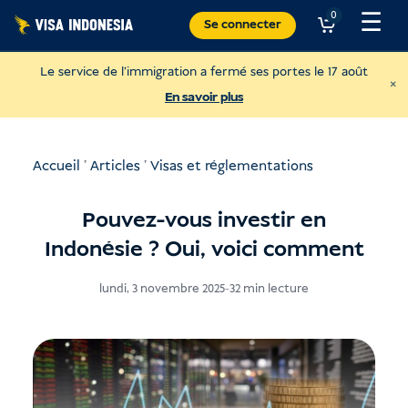
Skip
☰
0
Se connecter
to
content
Le service de l'immigration a fermé ses portes le 17 août
×
En savoir plus
Accueil
'
Articles
'
Visas et réglementations
Pouvez-vous investir en
Indonésie ? Oui, voici comment
lundi, 3 novembre 2025
-
32 min lecture
Faire un don à Sungai Watch
Pour nettoyer les rivières de Bali.