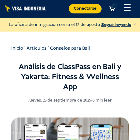
Ir
☰
0
Conectarse
al
contenido
×
La oficina de inmigración cerró el 17 de agosto
Seguir leyendo
Inicio
'
Artículos
'
Consejos para Bali
Análisis de ClassPass en Bali y
Yakarta: Fitness & Wellness
App
jueves, 25 de septiembre de 2025
-
8 min leer
Dona a JAAN
y ayudar a todo tipo de animales