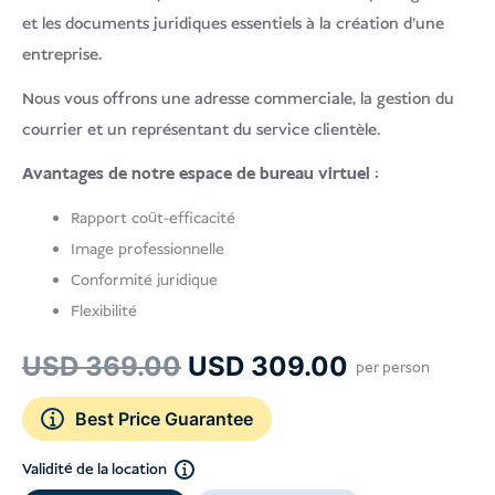
USD
Faire un don
et les documents juridiques essentiels à la création d'une
entreprise.
Nous vous offrons une adresse commerciale, la gestion du
courrier et un représentant du service clientèle.
Avantages de notre espace de bureau virtuel :
Rapport coût-efficacité
Image professionnelle
Conformité juridique
Flexibilité
Le
Le
USD
369.00
USD
309.00
per person
prix
prix
Best Price Guarantee
initial
actuel
était :
est :
Validité de la location
USD 369.00.
USD 309.0