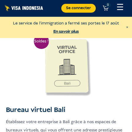
Skip
☰
0
Se connecter
to
content
Le service de l'immigration a fermé ses portes le 17 août
×
En savoir plus
Soldes !
Bureau virtuel Bali
Faire un don à Sungai Watch
Pour nettoyer les rivières de Bali.
Établissez votre entreprise à Bali grâce à nos espaces de
bureaux virtuels, qui vous offrent une adresse prestigieuse