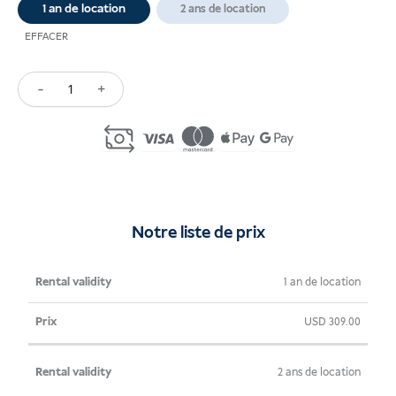
1 an de location
2 ans de location
EFFACER
-
+
Quantité
Virtual
Office
Bali
Notre liste de prix
Validité
Prix
1 an de location
de la
USD
309.00
location
2 ans de location