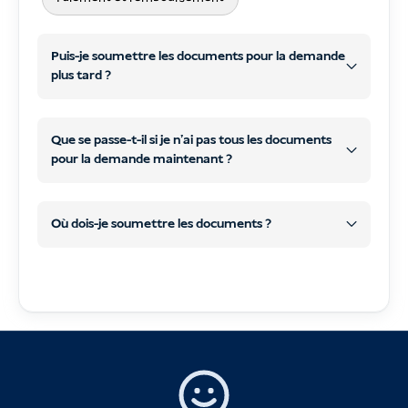
Puis-je soumettre les documents pour la demande
plus tard ?
Que se passe-t-il si je n'ai pas tous les documents
pour la demande maintenant ?
plus tard
WhatsApp
courriel
plus tard
WhatsApp
Où dois-je soumettre les documents ?
ou e-mail
coordonnées par courriel
commencer le traitement de votre visa
traiter et soumettre votre
Tous les documents requis
, et la
demande de visa
Votre paiement