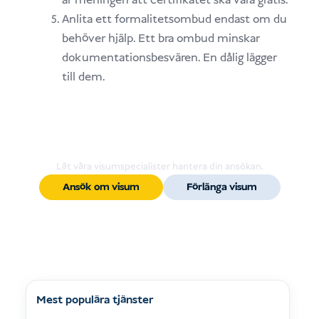
är meningen att certifikatet ska vara gratis.
Anlita ett formalitetsombud endast om du
behöver hjälp. Ett bra ombud minskar
dokumentationsbesvären. En dålig lägger
till dem.
Är du redo att ansöka om eller
förlänga ditt visum?
Låt våra visumspecialister hantera din ansökan.
Ansök om visum
Förlänga visum
Mest populära tjänster