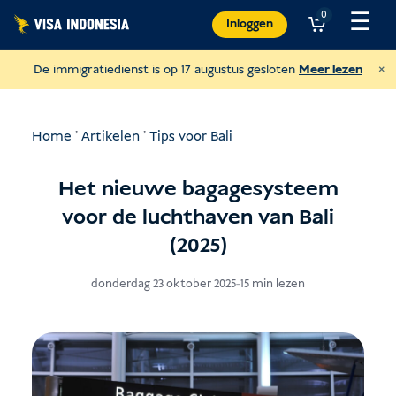
Overslaan
☰
0
Inloggen
naar
inhoud
×
De immigratiedienst is op 17 augustus gesloten
Meer lezen
Home
'
Artikelen
'
Tips voor Bali
Het nieuwe bagagesysteem
voor de luchthaven van Bali
(2025)
donderdag 23 oktober 2025
-
15 min lezen
Doneer aan JAAN
en help verschillende diersoorten