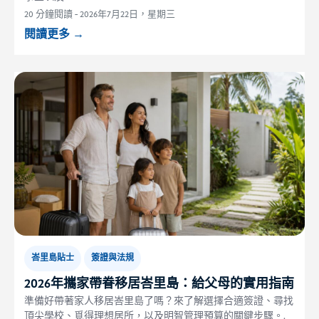
20 分鐘閱讀
-
2026年7月22日，星期三
閱讀更多
→
峇里島貼士
簽證與法規
2026年攜家帶眷移居峇里島：給父母的實用指南
準備好帶著家人移居峇里島了嗎？來了解選擇合適簽證、尋找
頂尖學校、覓得理想居所，以及明智管理預算的關鍵步驟。.