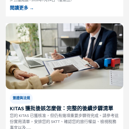
31 分鐘閱讀
-
2026年7月24日（星期五）
閱讀更多
→
簽證與法規
KITAS 獲批後該怎麼做：完整的後續步驟清單
您的 KITAS 已獲核准，但仍有幾項重要步驟待完成。請參考這
份實用清單，安排您的 SKTT、確認您的旅行權益、檢視稅務
事宜以及……