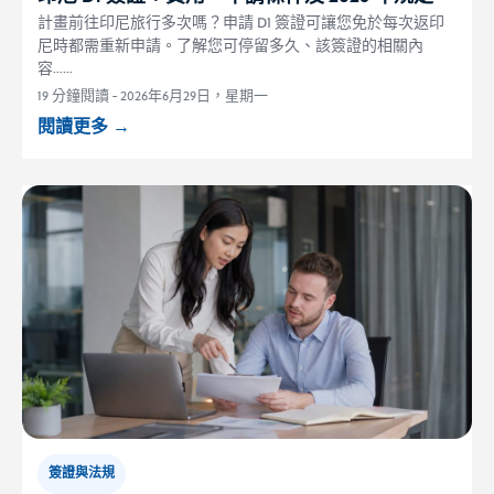
計畫前往印尼旅行多次嗎？申請 D1 簽證可讓您免於每次返印
尼時都需重新申請。了解您可停留多久、該簽證的相關內
容……
19 分鐘閱讀
-
2026年6月29日，星期一
閱讀更多
→
簽證與法規