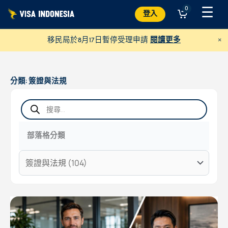
跳
☰
0
登入
至
內
×
移民局於8月17日暫停受理申請
閱讀更多
容
分類:
簽證與法規
產
品
搜
尋
部落格分類
捐款給 JAAN
並幫助各種動物
美元
捐贈