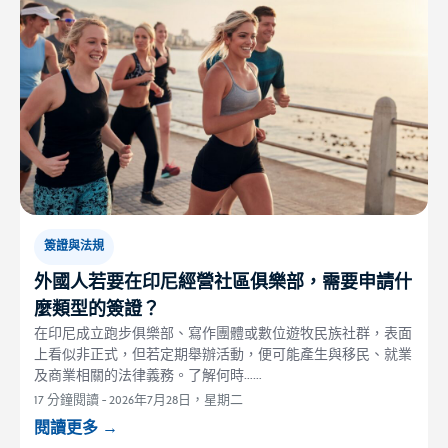
簽證與法規
外國人若要在印尼經營社區俱樂部，需要申請什
麼類型的簽證？
在印尼成立跑步俱樂部、寫作團體或數位遊牧民族社群，表面
上看似非正式，但若定期舉辦活動，便可能產生與移民、就業
及商業相關的法律義務。了解何時……
17 分鐘閱讀
-
2026年7月28日，星期二
閱讀更多
→