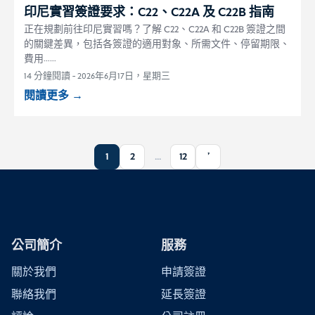
印尼實習簽證要求：C22、C22A 及 C22B 指南
正在規劃前往印尼實習嗎？了解 C22、C22A 和 C22B 簽證之間
的關鍵差異，包括各簽證的適用對象、所需文件、停留期限、
費用……
14 分鐘閱讀
-
2026年6月17日，星期三
閱讀更多
→
1
2
...
12
'
公司簡介
服務
關於我們
申請簽證
聯絡我們
延長簽證