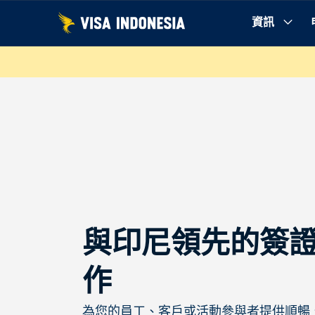
跳
資訊
至
內
容
與印尼領先的簽
作
為您的員工、客戶或活動參與者提供順暢