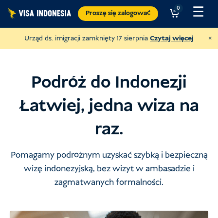
Proszę
☰
0
Proszę się zalogować
przejść
do
×
Urząd ds. imigracji zamknięty 17 sierpnia
Czytaj więcej
treści
Podróż do Indonezji
Łatwiej, jedna wiza na
raz.
Pomagamy podróżnym uzyskać szybką i bezpieczną
wizę indonezyjską, bez wizyt w ambasadzie i
zagmatwanych formalności.
Przekaż darowiznę na rzecz JAAN
i pomagać wszystkim rodzajom zwierząt