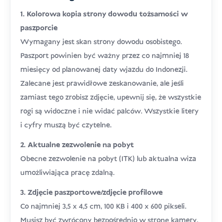
1. Kolorowa kopia strony dowodu tożsamości w
paszporcie
Wymagany jest skan strony dowodu osobistego.
Paszport powinien być ważny przez co najmniej 18
miesięcy od planowanej daty wjazdu do Indonezji.
Zalecane jest prawidłowe zeskanowanie, ale jeśli
zamiast tego zrobisz zdjęcie, upewnij się, że wszystkie
rogi są widoczne i nie widać palców. Wszystkie litery
i cyfry muszą być czytelne.
2. Aktualne zezwolenie na pobyt
Obecne zezwolenie na pobyt (ITK) lub aktualna wiza
umożliwiająca pracę zdalną.
3. Zdjęcie paszportowe/zdjęcie profilowe
Co najmniej 3,5 x 4,5 cm, 100 KB i 400 x 600 pikseli.
Musisz być zwrócony bezpośrednio w stronę kamery,