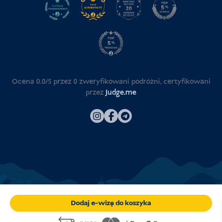
Ocena 0.0/5 przez
0
zweryfikowani podróżni, certyfikowani
przez
Judge.me
Dodaj e-wizę do koszyka
© 2026
Wiza Indonezja