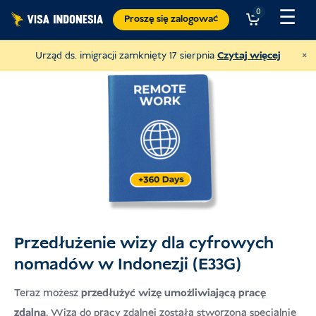
Proszę
☰
0
Proszę się zalogować
przejść
do
×
Urząd ds. imigracji zamknięty 17 sierpnia
Czytaj więcej
treści
Przedłużenie wizy dla cyfrowych
nomadów w Indonezji (E33G)
Przekaż darowiznę na rzecz JAAN
i pomagać wszystkim rodzajom zwierząt
Teraz możesz
przedłużyć wizę umożliwiającą pracę
zdalną
. Wiza do pracy zdalnej została stworzona specjalnie