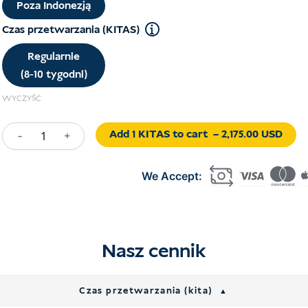
Poza Indonezją
USD 2,425.00.
USD 2,175.00.
Czas przetwarzania (KITAS)
Regularnie
(8-10 tygodni)
WYCZYŚĆ
Add 1 KITAS to cart
– 2,175.00 USD
-
+
Ilość
Second
Home
Visa
Indonesia
Nasz cennik
Czas przetwarzania (kita)