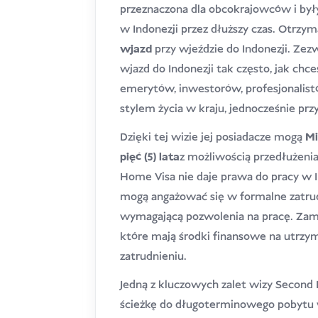
przeznaczona dla obcokrajowców i były
w Indonezji przez dłuższy czas. Otrz
wjazd
przy wjeździe do Indonezji. Zez
wjazd do Indonezji tak często, jak chces
emerytów, inwestorów, profesjonalistó
stylem życia w kraju, jednocześnie przy
Dzięki tej wizie jej posiadacze mogą
Mi
pięć (5)
lata
z możliwością przedłużenia
Home Visa nie daje prawa do pracy w In
mogą angażować się w formalne zatrud
wymagającą pozwolenia na pracę. Zamia
które mają środki finansowe na utrzym
zatrudnieniu.
Jedną z kluczowych zalet wizy Second 
ścieżkę do długoterminowego pobytu w