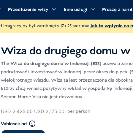
Przedłużenie wizy
Inne usługi
Proszę z nam
ania
Procedura
d Imigracyjny był zamknięty 17 i 25 sierpnia
Jak to wpłynie na 
Wiza do drugiego domu w 
The
Wiza do drugiego domu w Indonezji (E33)
pozwala zamo
podróżować i inwestować w Indonezji przez okres do pięciu (5
wielokrotnego wjazdu. Wiza ta jest przeznaczona dla obcokra
którzy chcą wnieść pozytywny wkład w gospodarkę Indonezji.
Second Home Visa nie jest dozwolona.
Pierwotna
Aktualna
USD
2,425.00
USD
2,175.00
per person
cena
cena
Wniosek od
wynosiła:
wynosi: