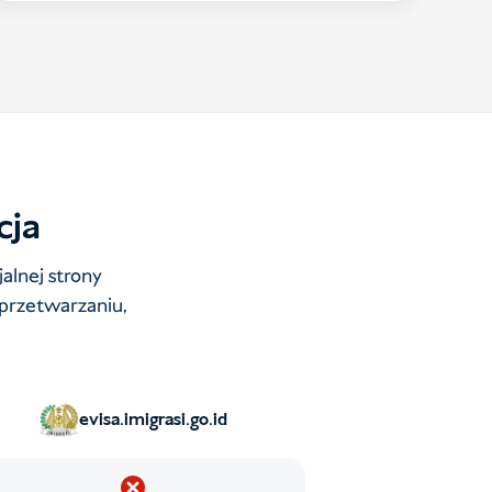
cja
alnej strony
przetwarzaniu,
evisa.imigrasi.go.id