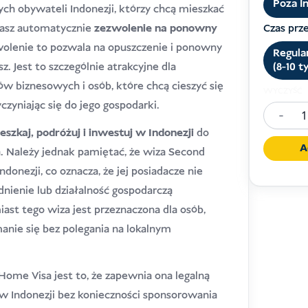
Poza I
ch obywateli Indonezji, którzy chcą mieszkać
ymasz automatycznie
zezwolenie na ponowny
Czas prz
wolenie to pozwala na opuszczenie i ponowny
Regula
z. Jest to szczególnie atrakcyjne dla
(8-10 t
w biznesowych i osób, które chcą cieszyć się
WYCZYŚĆ
czyniając się do jego gospodarki.
-
Ilość
eszkaj, podróżuj i inwestuj w Indonezji
do
Second
A
. Należy jednak pamiętać, że wiza Second
Home
donezji, co oznacza, że jej posiadacze nie
Visa
nienie lub działalność gospodarczą
Indones
st tego wiza jest przeznaczona dla osób,
anie się bez polegania na lokalnym
Home Visa jest to, że zapewnia ona legalną
 Indonezji bez konieczności sponsorowania