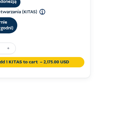
ndonezją
etwarzania (KITAS)
rnie
ygodni)
+
dd 1 KITAS to cart
– 2,175.00 USD
ia